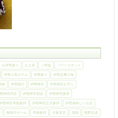
お伊勢参り
お土産
ご利益
パワースポット
伊勢人気ホテル
伊勢参り
伊勢志摩の海
勢旅
伊勢旅行
伊勢神宮
伊勢神宮お守り
勢神宮内宮
伊勢神宮初詣
伊勢神宮参拝
伊勢神宮早朝参拝
伊勢神宮正式参拝
伊勢美味しいお店
印
御朱印ガール
早朝参拝
月夜見宮
混雑
熊野古道