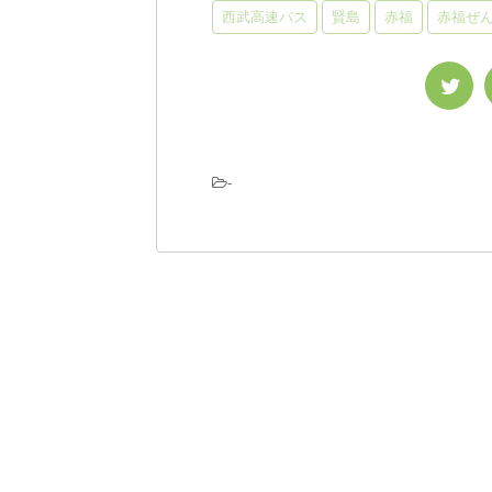
西武高速バス
賢島
赤福
赤福ぜ
-