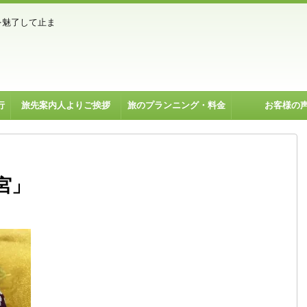
を魅了して止ま
行
旅先案内人よりご挨拶
旅のプランニング・料金
お客様の
宮」