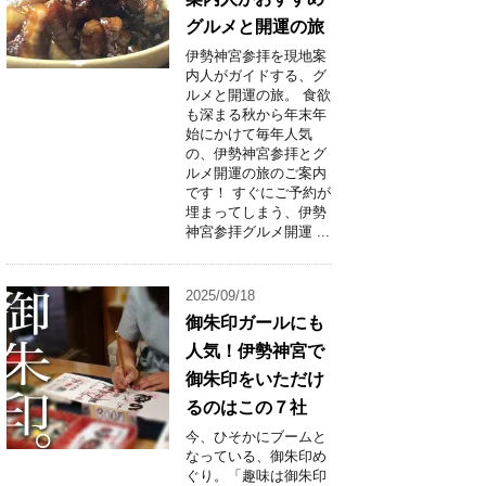
グルメと開運の旅
伊勢神宮参拝を現地案
内人がガイドする、グ
ルメと開運の旅。 食欲
も深まる秋から年末年
始にかけて毎年人気
の、伊勢神宮参拝とグ
ルメ開運の旅のご案内
です！ すぐにご予約が
埋まってしまう、伊勢
神宮参拝グルメ開運 ...
2025/09/18
御朱印ガールにも
人気！伊勢神宮で
御朱印をいただけ
るのはこの７社
今、ひそかにブームと
なっている、御朱印め
ぐり。「趣味は御朱印