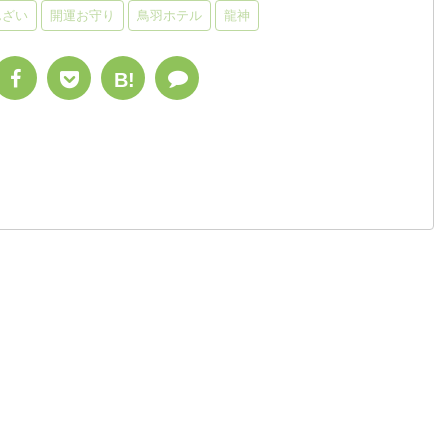
んざい
開運お守り
鳥羽ホテル
龍神
B!