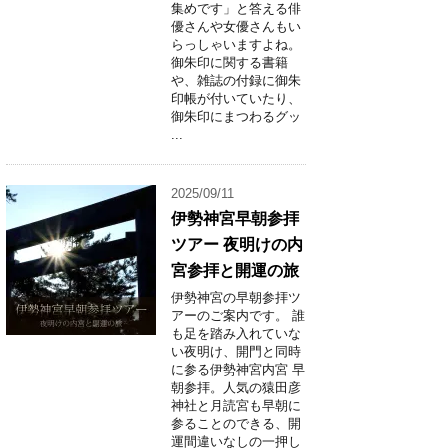
集めです」と答える俳
優さんや女優さんもい
らっしゃいますよね。
御朱印に関する書籍
や、雑誌の付録に御朱
印帳が付いていたり、
御朱印にまつわるグッ
...
2025/09/11
伊勢神宮早朝参拝
ツアー 夜明けの内
宮参拝と開運の旅
伊勢神宮の早朝参拝ツ
アーのご案内です。 誰
も足を踏み入れていな
い夜明け、開門と同時
に参る伊勢神宮内宮 早
朝参拝。人気の猿田彦
神社と月読宮も早朝に
参ることのできる、開
運間違いなしの一押し