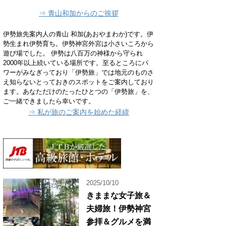
⇒ 青山和加からのご挨拶
伊勢旅先案内人の青山 和加(あおやまわか)です。伊
勢生まれ伊勢育ち。伊勢神宮外宮は小さいころから
遊び場でした。 伊勢は八百万の神様から守られ
2000年以上続いている場所です。至るところにパ
ワーがみなぎっており「伊勢旅」では地元のものさ
え知らないとっておきのスポットをご案内しており
ます。あなただけのたったひとつの「伊勢旅」を、
ご一緒できましたら幸いです。
⇒ 私が旅のご案内を始めた経緯
2025/10/10
きままな女子旅＆
夫婦旅！伊勢神宮
参拝＆グルメを満