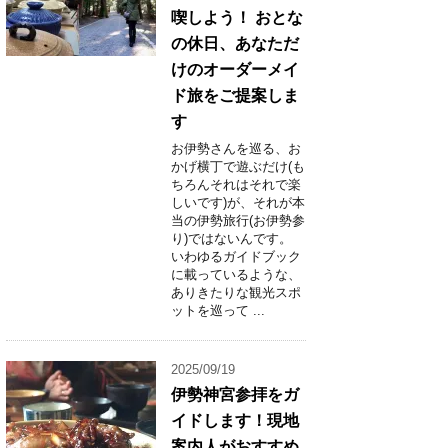
喫しよう！ おとな
の休日、あなただ
けのオーダーメイ
ド旅をご提案しま
す
お伊勢さんを巡る、お
かげ横丁で遊ぶだけ(も
ちろんそれはそれで楽
しいです)が、それが本
当の伊勢旅行(お伊勢参
り)ではないんです。
いわゆるガイドブック
に載っているような、
ありきたりな観光スポ
ットを巡って ...
2025/09/19
伊勢神宮参拝をガ
イドします！現地
案内人がおすすめ