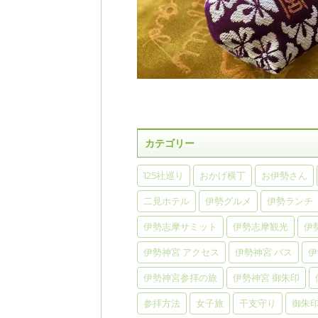
カテゴリー
125社巡り
おかげ横丁
お伊勢さん
二見ホテル
伊勢グルメ
伊勢ランチ
伊勢志摩サミット
伊勢志摩観光
伊
伊勢神宮 アクセス
伊勢神宮 バス
伊
伊勢神宮参拝の旅
伊勢神宮 御朱印
参拝方法
女子旅
干支守り
御朱