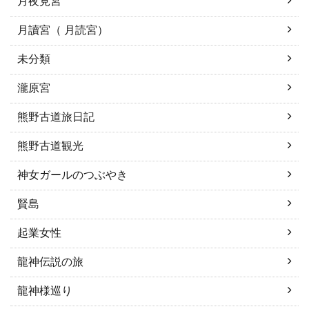
月夜見宮
月讀宮（ 月読宮）
未分類
瀧原宮
熊野古道旅日記
熊野古道観光
神女ガールのつぶやき
賢島
起業女性
龍神伝説の旅
龍神様巡り