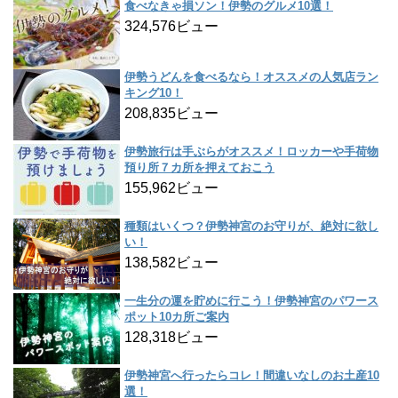
食べなきゃ損ソン！伊勢のグルメ10選！
324,576ビュー
伊勢うどんを食べるなら！オススメの人気店ラン
キング10！
208,835ビュー
伊勢旅行は手ぶらがオススメ！ロッカーや手荷物
預り所７カ所を押えておこう
155,962ビュー
種類はいくつ？伊勢神宮のお守りが、絶対に欲し
い！
138,582ビュー
一生分の運を貯めに行こう！伊勢神宮のパワース
ポット10カ所ご案内
128,318ビュー
伊勢神宮へ行ったらコレ！間違いなしのお土産10
選！