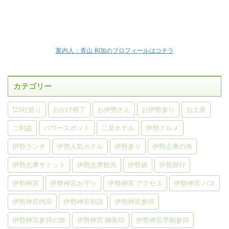
案内人：青山 和加のプロフィールはコチラ
カテゴリー
125社巡り
おかげ横丁
お伊勢さん
お伊勢参り
お土産
ご利益
パワースポット
二見ホテル
伊勢グルメ
伊勢ランチ
伊勢人気ホテル
伊勢参り
伊勢志摩の海
伊勢志摩サミット
伊勢志摩観光
伊勢旅
伊勢旅行
伊勢神宮
伊勢神宮お守り
伊勢神宮 アクセス
伊勢神宮 バス
伊勢神宮内宮
伊勢神宮初詣
伊勢神宮参拝
伊勢神宮参拝の旅
伊勢神宮 御朱印
伊勢神宮早朝参拝