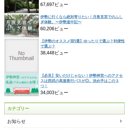
67,697ビュー
伊勢に行くなら絶対寄りたい！月夜見宮でのふし
ぎ体験。〜伊勢道中記〜
60,206ビュー
【伊勢のオススメ宿5選】ゆったりで選ぶ？利便性
で選ぶ？
38,448ビュー
【必見】安いだけじゃない！伊勢神宮へのアクセ
スは西武の高速夜行バスが◎。決め手はこの３
つ！
34,003ビュー
カテゴリー
お知らせ