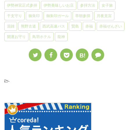
伊勢神宮正式参拝
伊勢美味しいお店
参拝方法
女子旅
干支守り
御朱印
御朱印ガール
早朝参拝
月夜見宮
混雑
熊野古道
西武高速バス
賢島
赤福
赤福ぜんざい
開運お守り
鳥羽ホテル
龍神
B!
-