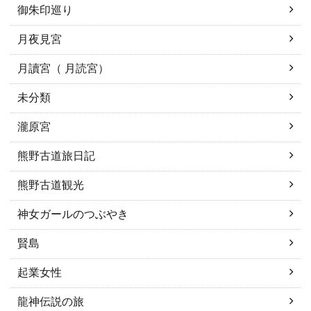
御朱印巡り
月夜見宮
月讀宮（ 月読宮）
未分類
瀧原宮
熊野古道旅日記
熊野古道観光
神女ガールのつぶやき
賢島
起業女性
龍神伝説の旅