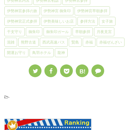
伊勢神宮内宮
伊勢神宮初詣
伊勢神宮参拝
伊勢神宮参拝の旅
伊勢神宮 御朱印
伊勢神宮早朝参拝
伊勢神宮正式参拝
伊勢美味しいお店
参拝方法
女子旅
干支守り
御朱印
御朱印ガール
早朝参拝
月夜見宮
混雑
熊野古道
西武高速バス
賢島
赤福
赤福ぜんざい
開運お守り
鳥羽ホテル
龍神
B!
-