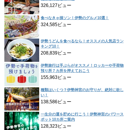
326,127ビュー
食べなきゃ損ソン！伊勢のグルメ10選！
324,585ビュー
伊勢うどんを食べるなら！オススメの人気店ラン
キング10！
208,839ビュー
伊勢旅行は手ぶらがオススメ！ロッカーや手荷物
預り所７カ所を押えておこう
155,963ビュー
種類はいくつ？伊勢神宮のお守りが、絶対に欲し
い！
138,586ビュー
一生分の運を貯めに行こう！伊勢神宮のパワース
ポット10カ所ご案内
128,323ビュー