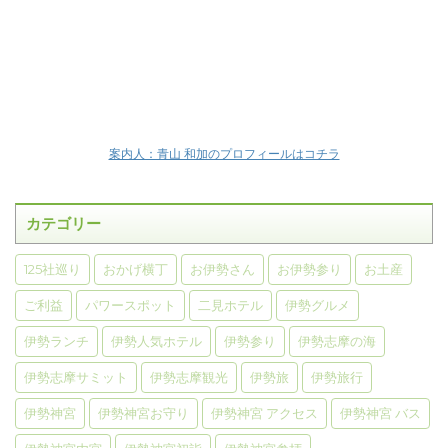
案内人：青山 和加のプロフィールはコチラ
カテゴリー
125社巡り
おかげ横丁
お伊勢さん
お伊勢参り
お土産
ご利益
パワースポット
二見ホテル
伊勢グルメ
伊勢ランチ
伊勢人気ホテル
伊勢参り
伊勢志摩の海
伊勢志摩サミット
伊勢志摩観光
伊勢旅
伊勢旅行
伊勢神宮
伊勢神宮お守り
伊勢神宮 アクセス
伊勢神宮 バス