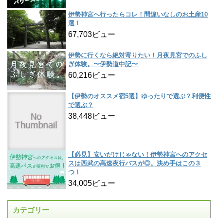
伊勢神宮へ行ったらコレ！間違いなしのお土産10
選！
67,703ビュー
伊勢に行くなら絶対寄りたい！月夜見宮でのふし
ぎ体験。〜伊勢道中記〜
60,216ビュー
【伊勢のオススメ宿5選】ゆったりで選ぶ？利便性
で選ぶ？
38,448ビュー
【必見】安いだけじゃない！伊勢神宮へのアクセ
スは西武の高速夜行バスが◎。決め手はこの３
つ！
34,005ビュー
カテゴリー