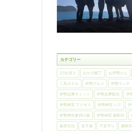
カテゴリー
125社巡り
おかげ横丁
お伊勢さん
二見ホテル
伊勢グルメ
伊勢ランチ
伊勢志摩サミット
伊勢志摩観光
伊
伊勢神宮 アクセス
伊勢神宮 バス
伊
伊勢神宮参拝の旅
伊勢神宮 御朱印
参拝方法
女子旅
干支守り
御朱