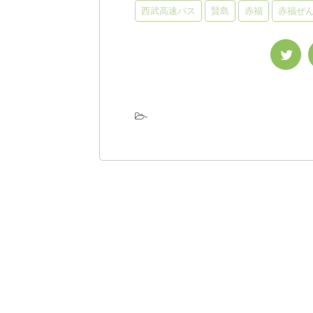
西武高速バス
賢島
赤福
赤福ぜ
-