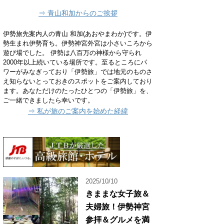
⇒ 青山和加からのご挨拶
伊勢旅先案内人の青山 和加(あおやまわか)です。伊
勢生まれ伊勢育ち。伊勢神宮外宮は小さいころから
遊び場でした。 伊勢は八百万の神様から守られ
2000年以上続いている場所です。至るところにパ
ワーがみなぎっており「伊勢旅」では地元のものさ
え知らないとっておきのスポットをご案内しており
ます。あなただけのたったひとつの「伊勢旅」を、
ご一緒できましたら幸いです。
⇒ 私が旅のご案内を始めた経緯
2025/10/10
きままな女子旅＆
夫婦旅！伊勢神宮
参拝＆グルメを満