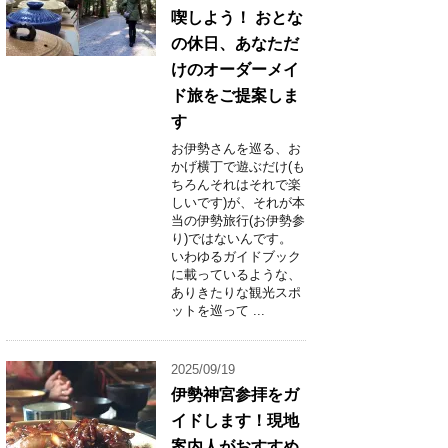
喫しよう！ おとな
の休日、あなただ
けのオーダーメイ
ド旅をご提案しま
す
お伊勢さんを巡る、お
かげ横丁で遊ぶだけ(も
ちろんそれはそれで楽
しいです)が、それが本
当の伊勢旅行(お伊勢参
り)ではないんです。
いわゆるガイドブック
に載っているような、
ありきたりな観光スポ
ットを巡って ...
2025/09/19
伊勢神宮参拝をガ
イドします！現地
案内人がおすすめ