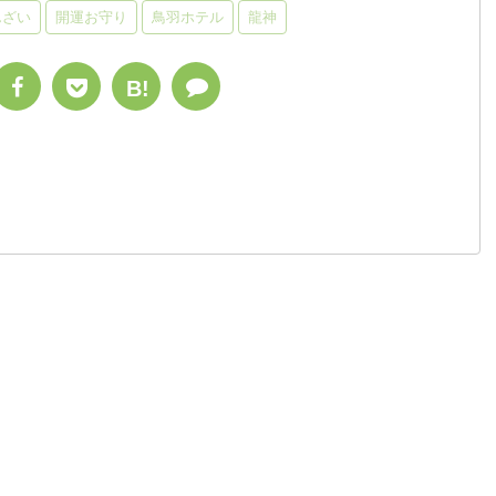
んざい
開運お守り
鳥羽ホテル
龍神
B!