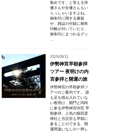
集めです」と答える俳
優さんや女優さんもい
らっしゃいますよね。
御朱印に関する書籍
や、雑誌の付録に御朱
印帳が付いていたり、
御朱印にまつわるグッ
...
2025/09/11
伊勢神宮早朝参拝
ツアー 夜明けの内
宮参拝と開運の旅
伊勢神宮の早朝参拝ツ
アーのご案内です。 誰
も足を踏み入れていな
い夜明け、開門と同時
に参る伊勢神宮内宮 早
朝参拝。人気の猿田彦
神社と月読宮も早朝に
参ることのできる、開
運間違いなしの一押し