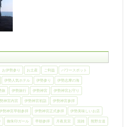
お伊勢参り
お土産
ご利益
パワースポット
伊勢人気ホテル
伊勢参り
伊勢志摩の海
勢旅
伊勢旅行
伊勢神宮
伊勢神宮お守り
勢神宮内宮
伊勢神宮初詣
伊勢神宮参拝
伊勢神宮早朝参拝
伊勢神宮正式参拝
伊勢美味しいお店
印
御朱印ガール
早朝参拝
月夜見宮
混雑
熊野古道