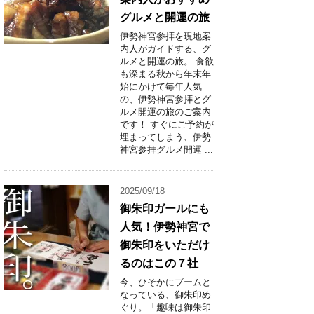
グルメと開運の旅
伊勢神宮参拝を現地案
内人がガイドする、グ
ルメと開運の旅。 食欲
も深まる秋から年末年
始にかけて毎年人気
の、伊勢神宮参拝とグ
ルメ開運の旅のご案内
です！ すぐにご予約が
埋まってしまう、伊勢
神宮参拝グルメ開運 ...
2025/09/18
御朱印ガールにも
人気！伊勢神宮で
御朱印をいただけ
るのはこの７社
今、ひそかにブームと
なっている、御朱印め
ぐり。「趣味は御朱印