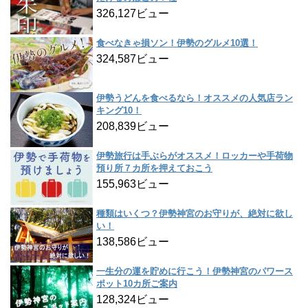
326,127ビュー
食べなきゃ損ソン！伊勢のグルメ10選！
324,587ビュー
伊勢うどんを食べるなら！オススメの人気店ラン
キング10！
208,839ビュー
伊勢旅行は手ぶらがオススメ！ロッカーや手荷物
預り所７カ所を押えておこう
155,963ビュー
種類はいくつ？伊勢神宮のお守りが、絶対に欲し
い！
138,586ビュー
一生分の運を貯めに行こう！伊勢神宮のパワース
ポット10カ所ご案内
128,324ビュー