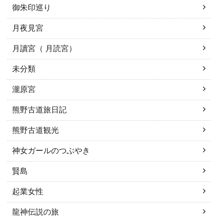
御朱印巡り
月夜見宮
月讀宮（ 月読宮）
未分類
瀧原宮
熊野古道旅日記
熊野古道観光
神女ガールのつぶやき
賢島
起業女性
龍神伝説の旅