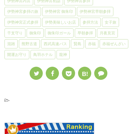
伊勢神宮内宮
伊勢神宮初詣
伊勢神宮参拝
伊勢神宮参拝の旅
伊勢神宮 御朱印
伊勢神宮早朝参拝
伊勢神宮正式参拝
伊勢美味しいお店
参拝方法
女子旅
干支守り
御朱印
御朱印ガール
早朝参拝
月夜見宮
混雑
熊野古道
西武高速バス
賢島
赤福
赤福ぜんざい
開運お守り
鳥羽ホテル
龍神
B!
-