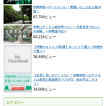
伊勢神宮へ行ったらコレ！間違いなしのお土産10
選！
67,704ビュー
伊勢に行くなら絶対寄りたい！月夜見宮でのふし
ぎ体験。〜伊勢道中記〜
60,216ビュー
【伊勢のオススメ宿5選】ゆったりで選ぶ？利便性
で選ぶ？
38,448ビュー
【必見】安いだけじゃない！伊勢神宮へのアクセ
スは西武の高速夜行バスが◎。決め手はこの３
つ！
34,006ビュー
カテゴリー