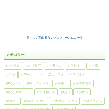
案内人：青山 和加のプロフィールはコチラ
カテゴリー
125社巡り
おかげ横丁
お伊勢さん
お伊勢参り
お土産
ご利益
パワースポット
二見ホテル
伊勢グルメ
伊勢ランチ
伊勢人気ホテル
伊勢参り
伊勢志摩の海
伊勢志摩サミット
伊勢志摩観光
伊勢旅
伊勢旅行
伊勢神宮
伊勢神宮お守り
伊勢神宮 アクセス
伊勢神宮 バス