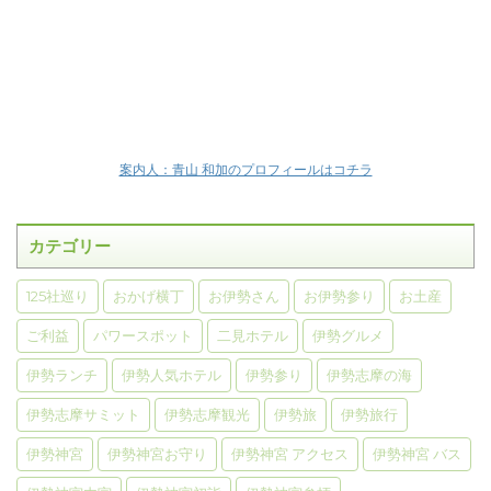
案内人：青山 和加のプロフィールはコチラ
カテゴリー
125社巡り
おかげ横丁
お伊勢さん
お伊勢参り
お土産
ご利益
パワースポット
二見ホテル
伊勢グルメ
伊勢ランチ
伊勢人気ホテル
伊勢参り
伊勢志摩の海
伊勢志摩サミット
伊勢志摩観光
伊勢旅
伊勢旅行
伊勢神宮
伊勢神宮お守り
伊勢神宮 アクセス
伊勢神宮 バス