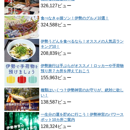
326,127ビュー
食べなきゃ損ソン！伊勢のグルメ10選！
324,588ビュー
伊勢うどんを食べるなら！オススメの人気店ラン
キング10！
208,839ビュー
伊勢旅行は手ぶらがオススメ！ロッカーや手荷物
預り所７カ所を押えておこう
155,963ビュー
種類はいくつ？伊勢神宮のお守りが、絶対に欲し
い！
138,587ビュー
一生分の運を貯めに行こう！伊勢神宮のパワース
ポット10カ所ご案内
128,324ビュー