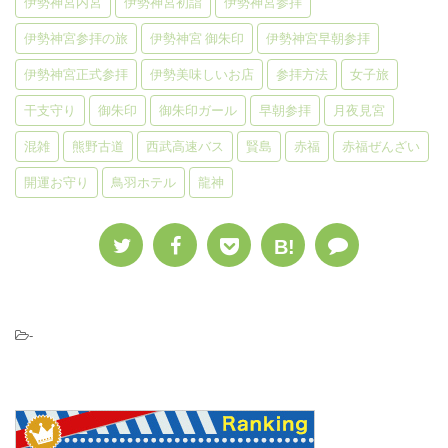
伊勢神宮内宮
伊勢神宮初詣
伊勢神宮参拝
伊勢神宮参拝の旅
伊勢神宮 御朱印
伊勢神宮早朝参拝
伊勢神宮正式参拝
伊勢美味しいお店
参拝方法
女子旅
干支守り
御朱印
御朱印ガール
早朝参拝
月夜見宮
混雑
熊野古道
西武高速バス
賢島
赤福
赤福ぜんざい
開運お守り
鳥羽ホテル
龍神
B!
-