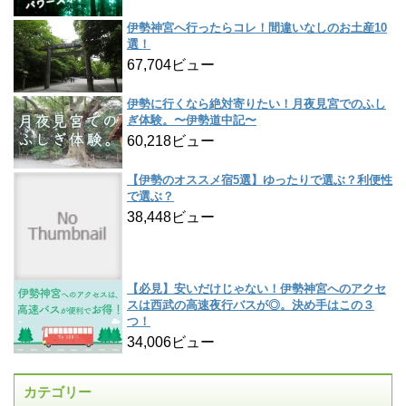
伊勢神宮へ行ったらコレ！間違いなしのお土産10
選！
67,704ビュー
伊勢に行くなら絶対寄りたい！月夜見宮でのふし
ぎ体験。〜伊勢道中記〜
60,218ビュー
【伊勢のオススメ宿5選】ゆったりで選ぶ？利便性
で選ぶ？
38,448ビュー
【必見】安いだけじゃない！伊勢神宮へのアクセ
スは西武の高速夜行バスが◎。決め手はこの３
つ！
34,006ビュー
カテゴリー