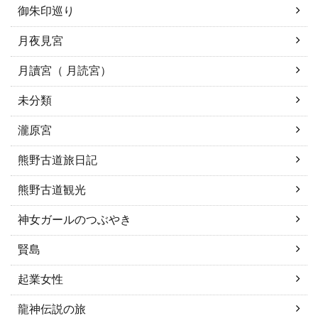
御朱印巡り
月夜見宮
月讀宮（ 月読宮）
未分類
瀧原宮
熊野古道旅日記
熊野古道観光
神女ガールのつぶやき
賢島
起業女性
龍神伝説の旅