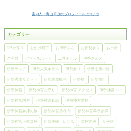
案内人：青山 和加のプロフィールはコチラ
カテゴリー
125社巡り
おかげ横丁
お伊勢さん
お伊勢参り
お土産
ご利益
パワースポット
二見ホテル
伊勢グルメ
伊勢ランチ
伊勢人気ホテル
伊勢参り
伊勢志摩の海
伊勢志摩サミット
伊勢志摩観光
伊勢旅
伊勢旅行
伊勢神宮
伊勢神宮お守り
伊勢神宮 アクセス
伊勢神宮 バス
伊勢神宮内宮
伊勢神宮初詣
伊勢神宮参拝
伊勢神宮参拝の旅
伊勢神宮 御朱印
伊勢神宮早朝参拝
伊勢神宮正式参拝
伊勢美味しいお店
参拝方法
女子旅