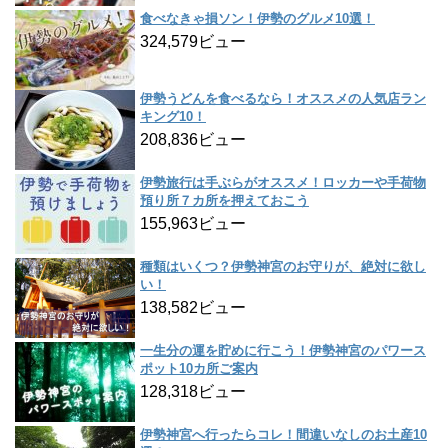
食べなきゃ損ソン！伊勢のグルメ10選！
324,579ビュー
伊勢うどんを食べるなら！オススメの人気店ラン
キング10！
208,836ビュー
伊勢旅行は手ぶらがオススメ！ロッカーや手荷物
預り所７カ所を押えておこう
155,963ビュー
種類はいくつ？伊勢神宮のお守りが、絶対に欲し
い！
138,582ビュー
一生分の運を貯めに行こう！伊勢神宮のパワース
ポット10カ所ご案内
128,318ビュー
伊勢神宮へ行ったらコレ！間違いなしのお土産10