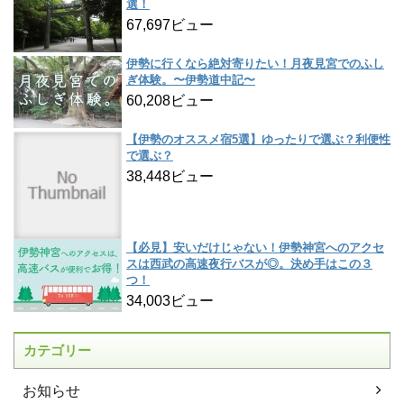
選！
67,697ビュー
伊勢に行くなら絶対寄りたい！月夜見宮でのふし
ぎ体験。〜伊勢道中記〜
60,208ビュー
【伊勢のオススメ宿5選】ゆったりで選ぶ？利便性
で選ぶ？
38,448ビュー
【必見】安いだけじゃない！伊勢神宮へのアクセ
スは西武の高速夜行バスが◎。決め手はこの３
つ！
34,003ビュー
カテゴリー
お知らせ