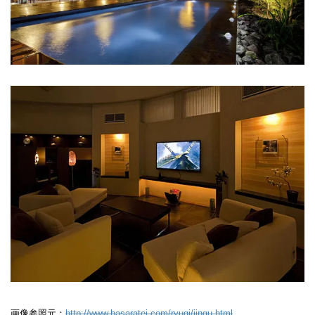
画像参照元：
http://www.basaratei.com/ryugi/jingu.html