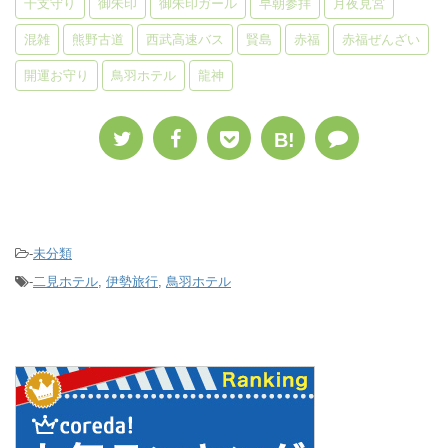
干支守り
御朱印
御朱印ガール
早朝参拝
月夜見宮
混雑
熊野古道
西武高速バス
賢島
赤福
赤福ぜんざい
開運お守り
鳥羽ホテル
龍神
B!
-
未分類
-
二見ホテル
,
伊勢旅行
,
鳥羽ホテル