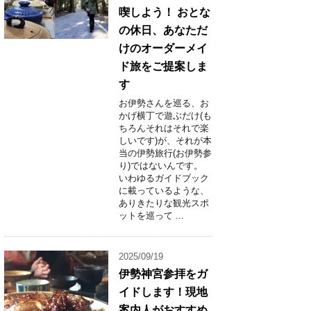
喫しよう！ おとな
の休日、あなただ
けのオーダーメイ
ド旅をご提案しま
す
お伊勢さんを巡る、お
かげ横丁で遊ぶだけ(も
ちろんそれはそれで楽
しいです)が、それが本
当の伊勢旅行(お伊勢参
り)ではないんです。
いわゆるガイドブック
に載っているような、
ありきたりな観光スポ
ットを巡って ...
2025/09/19
伊勢神宮参拝をガ
イドします！現地
案内人がおすすめ