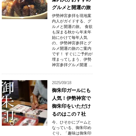
グルメと開運の旅
伊勢神宮参拝を現地案
内人がガイドする、グ
ルメと開運の旅。 食欲
も深まる秋から年末年
始にかけて毎年人気
の、伊勢神宮参拝とグ
ルメ開運の旅のご案内
です！ すぐにご予約が
埋まってしまう、伊勢
神宮参拝グルメ開運 ...
2025/09/18
御朱印ガールにも
人気！伊勢神宮で
御朱印をいただけ
るのはこの７社
今、ひそかにブームと
なっている、御朱印め
ぐり。「趣味は御朱印