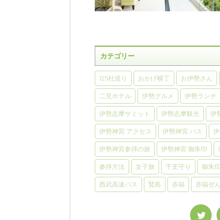
カテゴリー
125社巡り
おかげ横丁
お伊勢さん
二見ホテル
伊勢グルメ
伊勢ランチ
伊勢志摩サミット
伊勢志摩観光
伊
伊勢神宮 アクセス
伊勢神宮 バス
伊
伊勢神宮参拝の旅
伊勢神宮 御朱印
参拝方法
女子旅
干支守り
御朱
西武高速バス
賢島
赤福
赤福ぜ