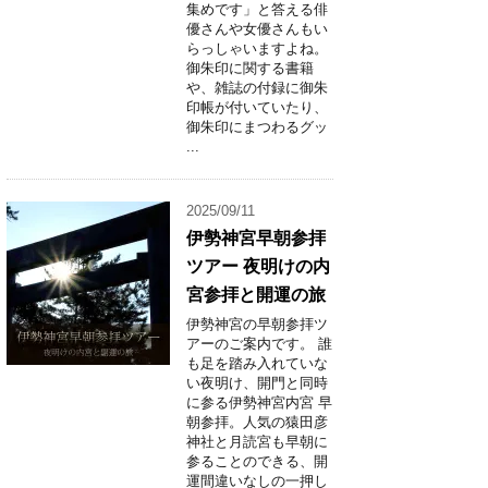
集めです」と答える俳
優さんや女優さんもい
らっしゃいますよね。
御朱印に関する書籍
や、雑誌の付録に御朱
印帳が付いていたり、
御朱印にまつわるグッ
...
2025/09/11
伊勢神宮早朝参拝
ツアー 夜明けの内
宮参拝と開運の旅
伊勢神宮の早朝参拝ツ
アーのご案内です。 誰
も足を踏み入れていな
い夜明け、開門と同時
に参る伊勢神宮内宮 早
朝参拝。人気の猿田彦
神社と月読宮も早朝に
参ることのできる、開
運間違いなしの一押し