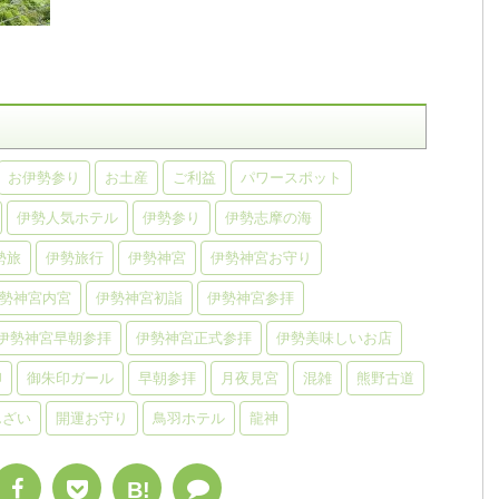
お伊勢参り
お土産
ご利益
パワースポット
伊勢人気ホテル
伊勢参り
伊勢志摩の海
勢旅
伊勢旅行
伊勢神宮
伊勢神宮お守り
勢神宮内宮
伊勢神宮初詣
伊勢神宮参拝
伊勢神宮早朝参拝
伊勢神宮正式参拝
伊勢美味しいお店
印
御朱印ガール
早朝参拝
月夜見宮
混雑
熊野古道
んざい
開運お守り
鳥羽ホテル
龍神
B!