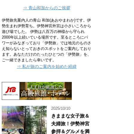
⇒ 青山和加からのご挨拶
伊勢旅先案内人の青山 和加(あおやまわか)です。伊
勢生まれ伊勢育ち。伊勢神宮外宮は小さいころから
遊び場でした。 伊勢は八百万の神様から守られ
2000年以上続いている場所です。至るところにパ
ワーがみなぎっており「伊勢旅」では地元のものさ
え知らないとっておきのスポットをご案内しており
ます。あなただけのたったひとつの「伊勢旅」を、
ご一緒できましたら幸いです。
⇒ 私が旅のご案内を始めた経緯
2025/10/10
きままな女子旅＆
夫婦旅！伊勢神宮
参拝＆グルメを満