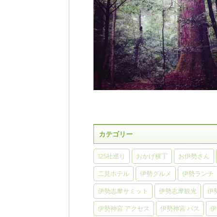
カテゴリー
125社巡り
おかげ横丁
お伊勢さん
二見ホテル
伊勢グルメ
伊勢ランチ
伊勢志摩サミット
伊勢志摩観光
伊
伊勢神宮 アクセス
伊勢神宮 バス
伊