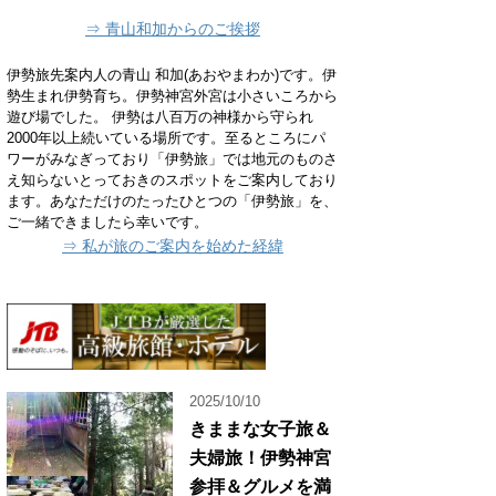
⇒ 青山和加からのご挨拶
伊勢旅先案内人の青山 和加(あおやまわか)です。伊
勢生まれ伊勢育ち。伊勢神宮外宮は小さいころから
遊び場でした。 伊勢は八百万の神様から守られ
2000年以上続いている場所です。至るところにパ
ワーがみなぎっており「伊勢旅」では地元のものさ
え知らないとっておきのスポットをご案内しており
ます。あなただけのたったひとつの「伊勢旅」を、
ご一緒できましたら幸いです。
⇒ 私が旅のご案内を始めた経緯
2025/10/10
きままな女子旅＆
夫婦旅！伊勢神宮
参拝＆グルメを満