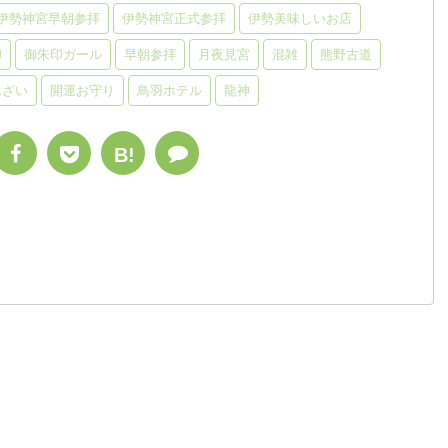
伊勢神宮早朝参拝
伊勢神宮正式参拝
伊勢美味しいお店
印
御朱印ガール
早朝参拝
月夜見宮
混雑
熊野古道
んざい
開運お守り
鳥羽ホテル
龍神
B!