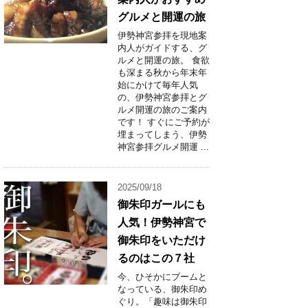
グルメと開運の旅
伊勢神宮参拝を現地案
内人がガイドする、グ
ルメと開運の旅。 食欲
も深まる秋から年末年
始にかけて毎年人気
の、伊勢神宮参拝とグ
ルメ開運の旅のご案内
です！ すぐにご予約が
埋まってしまう、伊勢
神宮参拝グルメ開運 ...
2025/09/18
御朱印ガールにも
人気！伊勢神宮で
御朱印をいただけ
るのはこの７社
今、ひそかにブームと
なっている、御朱印め
ぐり。「趣味は御朱印