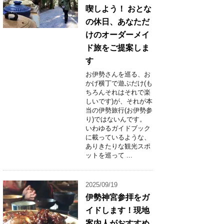
喫しよう！ おとな
の休日、あなただ
けのオーダーメイ
ド旅をご提案しま
す
お伊勢さんを巡る、お
かげ横丁で遊ぶだけ(も
ちろんそれはそれで楽
しいです)が、それが本
当の伊勢旅行(お伊勢参
り)ではないんです。
いわゆるガイドブック
に載っているような、
ありきたりな観光スポ
ットを巡って ...
2025/09/19
伊勢神宮参拝をガ
イドします！現地
案内人がおすすめ