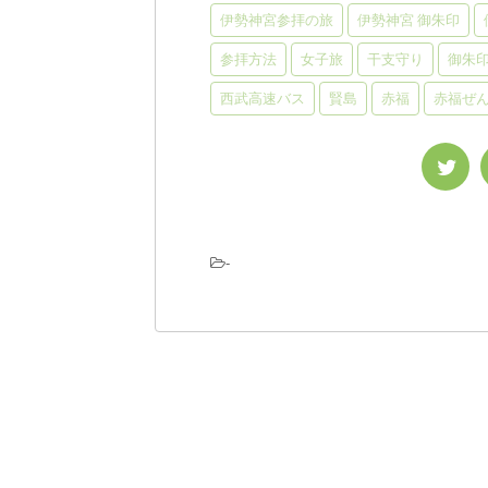
伊勢神宮参拝の旅
伊勢神宮 御朱印
参拝方法
女子旅
干支守り
御朱
西武高速バス
賢島
赤福
赤福ぜ
-