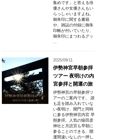
集めです」と答える俳
優さんや女優さんもい
らっしゃいますよね。
御朱印に関する書籍
や、雑誌の付録に御朱
印帳が付いていたり、
御朱印にまつわるグッ
...
2025/09/11
伊勢神宮早朝参拝
ツアー 夜明けの内
宮参拝と開運の旅
伊勢神宮の早朝参拝ツ
アーのご案内です。 誰
も足を踏み入れていな
い夜明け、開門と同時
に参る伊勢神宮内宮 早
朝参拝。人気の猿田彦
神社と月読宮も早朝に
参ることのできる、開
運間違いなしの一押し