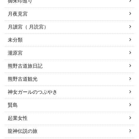
御朱印巡り
月夜見宮
月讀宮（ 月読宮）
未分類
瀧原宮
熊野古道旅日記
熊野古道観光
神女ガールのつぶやき
賢島
起業女性
龍神伝説の旅