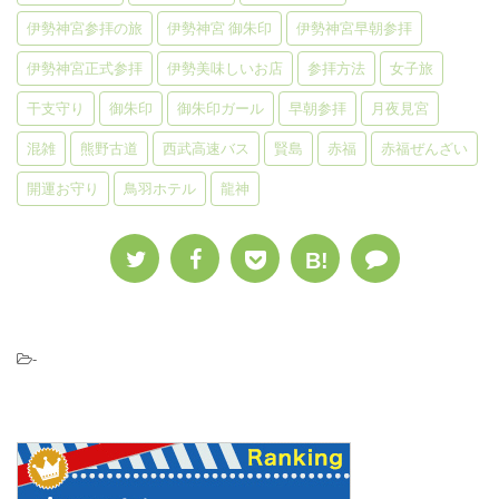
伊勢神宮参拝の旅
伊勢神宮 御朱印
伊勢神宮早朝参拝
伊勢神宮正式参拝
伊勢美味しいお店
参拝方法
女子旅
干支守り
御朱印
御朱印ガール
早朝参拝
月夜見宮
混雑
熊野古道
西武高速バス
賢島
赤福
赤福ぜんざい
開運お守り
鳥羽ホテル
龍神
B!
-