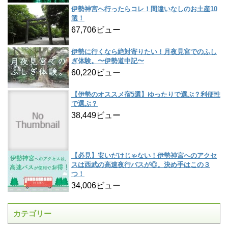
伊勢神宮へ行ったらコレ！間違いなしのお土産10
選！
67,706ビュー
伊勢に行くなら絶対寄りたい！月夜見宮でのふし
ぎ体験。〜伊勢道中記〜
60,220ビュー
【伊勢のオススメ宿5選】ゆったりで選ぶ？利便性
で選ぶ？
38,449ビュー
【必見】安いだけじゃない！伊勢神宮へのアクセ
スは西武の高速夜行バスが◎。決め手はこの３
つ！
34,006ビュー
カテゴリー