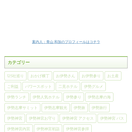
案内人：青山 和加のプロフィールはコチラ
カテゴリー
125社巡り
おかげ横丁
お伊勢さん
お伊勢参り
お土産
ご利益
パワースポット
二見ホテル
伊勢グルメ
伊勢ランチ
伊勢人気ホテル
伊勢参り
伊勢志摩の海
伊勢志摩サミット
伊勢志摩観光
伊勢旅
伊勢旅行
伊勢神宮
伊勢神宮お守り
伊勢神宮 アクセス
伊勢神宮 バス
伊勢神宮内宮
伊勢神宮初詣
伊勢神宮参拝