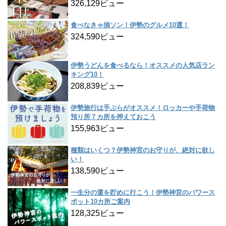
326,129ビュー
食べなきゃ損ソン！伊勢のグルメ10選！
324,590ビュー
伊勢うどんを食べるなら！オススメの人気店ラン
キング10！
208,839ビュー
伊勢旅行は手ぶらがオススメ！ロッカーや手荷物
預り所７カ所を押えておこう
155,963ビュー
種類はいくつ？伊勢神宮のお守りが、絶対に欲し
い！
138,590ビュー
一生分の運を貯めに行こう！伊勢神宮のパワース
ポット10カ所ご案内
128,325ビュー