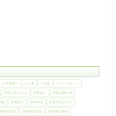
お伊勢参り
お土産
ご利益
パワースポット
伊勢人気ホテル
伊勢参り
伊勢志摩の海
勢旅
伊勢旅行
伊勢神宮
伊勢神宮お守り
勢神宮内宮
伊勢神宮初詣
伊勢神宮参拝