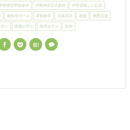
伊勢神宮早朝参拝
伊勢神宮正式参拝
伊勢美味しいお店
印
御朱印ガール
早朝参拝
月夜見宮
混雑
熊野古道
んざい
開運お守り
鳥羽ホテル
龍神
B!