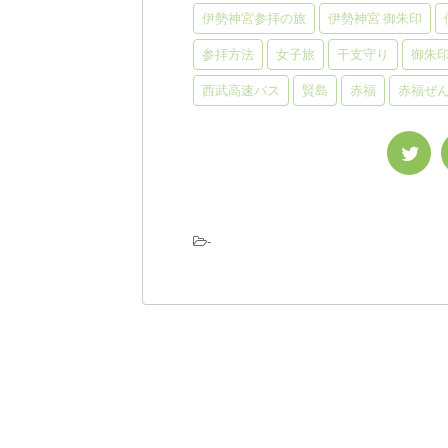
伊勢神宮参拝の旅
伊勢神宮 御朱印
参拝方法
女子旅
干支守り
御朱
西武高速バス
賢島
赤福
赤福ぜ
-