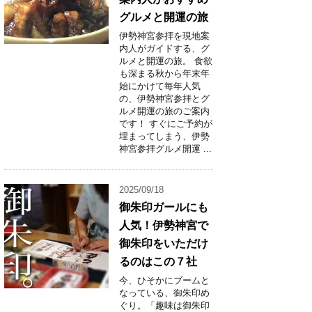
グルメと開運の旅
伊勢神宮参拝を現地案
内人がガイドする、グ
ルメと開運の旅。 食欲
も深まる秋から年末年
始にかけて毎年人気
の、伊勢神宮参拝とグ
ルメ開運の旅のご案内
です！ すぐにご予約が
埋まってしまう、伊勢
神宮参拝グルメ開運 ...
2025/09/18
御朱印ガールにも
人気！伊勢神宮で
御朱印をいただけ
るのはこの７社
今、ひそかにブームと
なっている、御朱印め
ぐり。「趣味は御朱印