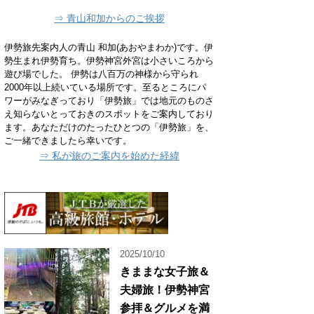
⇒ 青山和加からのご挨拶
伊勢旅先案内人の青山 和加(あおやまわか)です。伊
勢生まれ伊勢育ち。伊勢神宮外宮は小さいころから
遊び場でした。 伊勢は八百万の神様から守られ
2000年以上続いている場所です。至るところにパ
ワーがみなぎっており「伊勢旅」では地元のものさ
え知らないとっておきのスポットをご案内しており
ます。あなただけのたったひとつの「伊勢旅」を、
ご一緒できましたら幸いです。
⇒ 私が旅のご案内を始めた経緯
2025/10/10
きままな女子旅＆
夫婦旅！伊勢神宮
参拝＆グルメを満