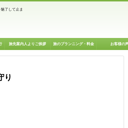
を魅了して止ま
行
旅先案内人よりご挨拶
旅のプランニング・料金
お客様の
守り