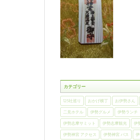
カテゴリー
125社巡り
おかげ横丁
お伊勢さん
二見ホテル
伊勢グルメ
伊勢ランチ
伊勢志摩サミット
伊勢志摩観光
伊
伊勢神宮 アクセス
伊勢神宮 バス
伊