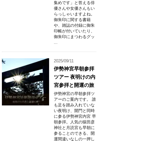
集めです」と答える俳
優さんや女優さんもい
らっしゃいますよね。
御朱印に関する書籍
や、雑誌の付録に御朱
印帳が付いていたり、
御朱印にまつわるグッ
...
2025/09/11
伊勢神宮早朝参拝
ツアー 夜明けの内
宮参拝と開運の旅
伊勢神宮の早朝参拝ツ
アーのご案内です。 誰
も足を踏み入れていな
い夜明け、開門と同時
に参る伊勢神宮内宮 早
朝参拝。人気の猿田彦
神社と月読宮も早朝に
参ることのできる、開
運間違いなしの一押し