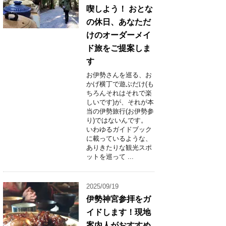
喫しよう！ おとな
の休日、あなただ
けのオーダーメイ
ド旅をご提案しま
す
お伊勢さんを巡る、お
かげ横丁で遊ぶだけ(も
ちろんそれはそれで楽
しいです)が、それが本
当の伊勢旅行(お伊勢参
り)ではないんです。
いわゆるガイドブック
に載っているような、
ありきたりな観光スポ
ットを巡って ...
2025/09/19
伊勢神宮参拝をガ
イドします！現地
案内人がおすすめ