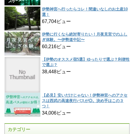
伊勢神宮へ行ったらコレ！間違いなしのお土産10
選！
67,704ビュー
伊勢に行くなら絶対寄りたい！月夜見宮でのふし
ぎ体験。〜伊勢道中記〜
60,216ビュー
【伊勢のオススメ宿5選】ゆったりで選ぶ？利便性
で選ぶ？
38,448ビュー
【必見】安いだけじゃない！伊勢神宮へのアクセ
スは西武の高速夜行バスが◎。決め手はこの３
つ！
34,006ビュー
カテゴリー