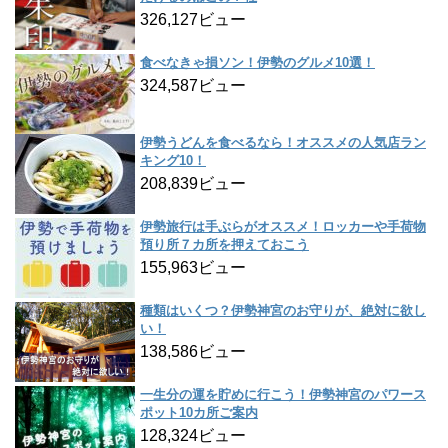
326,127ビュー
食べなきゃ損ソン！伊勢のグルメ10選！
324,587ビュー
伊勢うどんを食べるなら！オススメの人気店ラン
キング10！
208,839ビュー
伊勢旅行は手ぶらがオススメ！ロッカーや手荷物
預り所７カ所を押えておこう
155,963ビュー
種類はいくつ？伊勢神宮のお守りが、絶対に欲し
い！
138,586ビュー
一生分の運を貯めに行こう！伊勢神宮のパワース
ポット10カ所ご案内
128,324ビュー