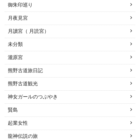
御朱印巡り
月夜見宮
月讀宮（ 月読宮）
未分類
瀧原宮
熊野古道旅日記
熊野古道観光
神女ガールのつぶやき
賢島
起業女性
龍神伝説の旅