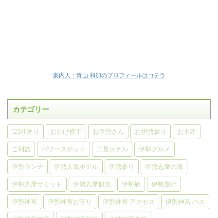
案内人：青山 和加のプロフィールはコチラ
カテゴリー
125社巡り
おかげ横丁
お伊勢さん
お伊勢参り
お土産
ご利益
パワースポット
二見ホテル
伊勢グルメ
伊勢ランチ
伊勢人気ホテル
伊勢参り
伊勢志摩の海
伊勢志摩サミット
伊勢志摩観光
伊勢旅
伊勢旅行
伊勢神宮
伊勢神宮お守り
伊勢神宮 アクセス
伊勢神宮 バス