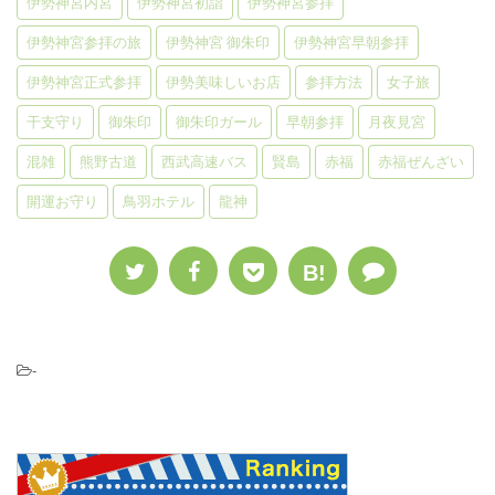
伊勢神宮内宮
伊勢神宮初詣
伊勢神宮参拝
伊勢神宮参拝の旅
伊勢神宮 御朱印
伊勢神宮早朝参拝
伊勢神宮正式参拝
伊勢美味しいお店
参拝方法
女子旅
干支守り
御朱印
御朱印ガール
早朝参拝
月夜見宮
混雑
熊野古道
西武高速バス
賢島
赤福
赤福ぜんざい
開運お守り
鳥羽ホテル
龍神
B!
-