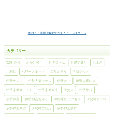
案内人：青山 和加のプロフィールはコチラ
カテゴリー
125社巡り
おかげ横丁
お伊勢さん
お伊勢参り
お土産
ご利益
パワースポット
二見ホテル
伊勢グルメ
伊勢ランチ
伊勢人気ホテル
伊勢参り
伊勢志摩の海
伊勢志摩サミット
伊勢志摩観光
伊勢旅
伊勢旅行
伊勢神宮
伊勢神宮お守り
伊勢神宮 アクセス
伊勢神宮 バス
伊勢神宮内宮
伊勢神宮初詣
伊勢神宮参拝