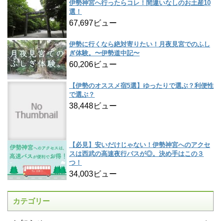
伊勢神宮へ行ったらコレ！間違いなしのお土産10
選！
67,697ビュー
伊勢に行くなら絶対寄りたい！月夜見宮でのふし
ぎ体験。〜伊勢道中記〜
60,206ビュー
【伊勢のオススメ宿5選】ゆったりで選ぶ？利便性
で選ぶ？
38,448ビュー
【必見】安いだけじゃない！伊勢神宮へのアクセ
スは西武の高速夜行バスが◎。決め手はこの３
つ！
34,003ビュー
カテゴリー