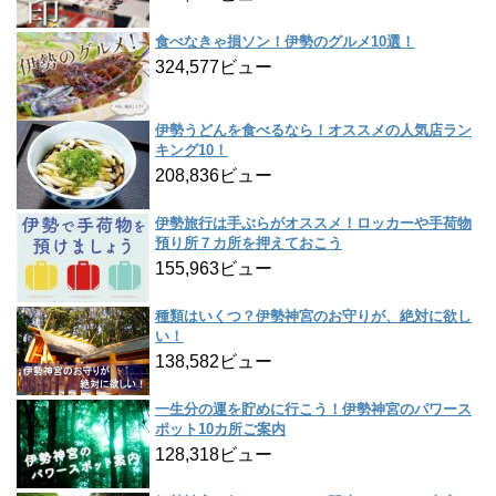
食べなきゃ損ソン！伊勢のグルメ10選！
324,577ビュー
伊勢うどんを食べるなら！オススメの人気店ラン
キング10！
208,836ビュー
伊勢旅行は手ぶらがオススメ！ロッカーや手荷物
預り所７カ所を押えておこう
155,963ビュー
種類はいくつ？伊勢神宮のお守りが、絶対に欲し
い！
138,582ビュー
一生分の運を貯めに行こう！伊勢神宮のパワース
ポット10カ所ご案内
128,318ビュー