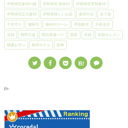
伊勢神宮参拝の旅
伊勢神宮 御朱印
伊勢神宮早朝参拝
伊勢神宮正式参拝
伊勢美味しいお店
参拝方法
女子旅
干支守り
御朱印
御朱印ガール
早朝参拝
月夜見宮
混雑
熊野古道
西武高速バス
賢島
赤福
赤福ぜんざい
開運お守り
鳥羽ホテル
龍神
B!
-