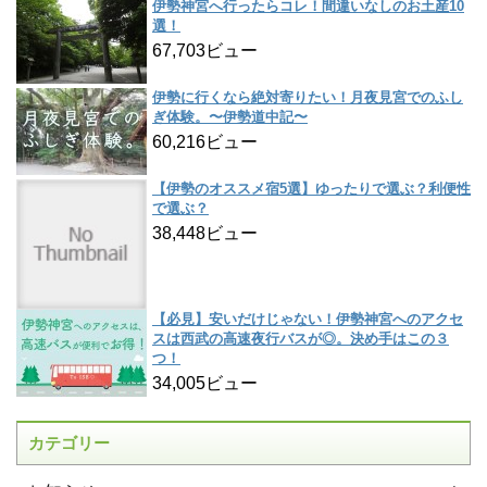
伊勢神宮へ行ったらコレ！間違いなしのお土産10
選！
67,703ビュー
伊勢に行くなら絶対寄りたい！月夜見宮でのふし
ぎ体験。〜伊勢道中記〜
60,216ビュー
【伊勢のオススメ宿5選】ゆったりで選ぶ？利便性
で選ぶ？
38,448ビュー
【必見】安いだけじゃない！伊勢神宮へのアクセ
スは西武の高速夜行バスが◎。決め手はこの３
つ！
34,005ビュー
カテゴリー