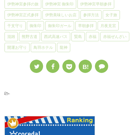
伊勢神宮参拝の旅
伊勢神宮 御朱印
伊勢神宮早朝参拝
伊勢神宮正式参拝
伊勢美味しいお店
参拝方法
女子旅
干支守り
御朱印
御朱印ガール
早朝参拝
月夜見宮
混雑
熊野古道
西武高速バス
賢島
赤福
赤福ぜんざい
開運お守り
鳥羽ホテル
龍神
B!
-