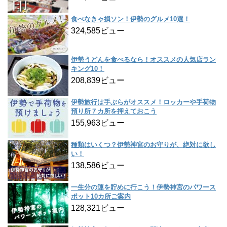
食べなきゃ損ソン！伊勢のグルメ10選！
324,585ビュー
伊勢うどんを食べるなら！オススメの人気店ラン
キング10！
208,839ビュー
伊勢旅行は手ぶらがオススメ！ロッカーや手荷物
預り所７カ所を押えておこう
155,963ビュー
種類はいくつ？伊勢神宮のお守りが、絶対に欲し
い！
138,586ビュー
一生分の運を貯めに行こう！伊勢神宮のパワース
ポット10カ所ご案内
128,321ビュー