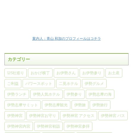
案内人：青山 和加のプロフィールはコチラ
カテゴリー
125社巡り
おかげ横丁
お伊勢さん
お伊勢参り
お土産
ご利益
パワースポット
二見ホテル
伊勢グルメ
伊勢ランチ
伊勢人気ホテル
伊勢参り
伊勢志摩の海
伊勢志摩サミット
伊勢志摩観光
伊勢旅
伊勢旅行
伊勢神宮
伊勢神宮お守り
伊勢神宮 アクセス
伊勢神宮 バス
伊勢神宮内宮
伊勢神宮初詣
伊勢神宮参拝