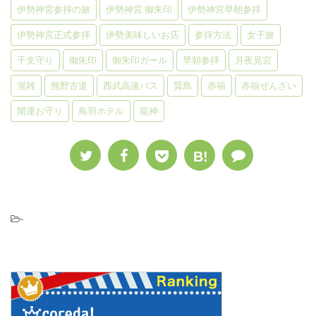
伊勢神宮参拝の旅
伊勢神宮 御朱印
伊勢神宮早朝参拝
伊勢神宮正式参拝
伊勢美味しいお店
参拝方法
女子旅
干支守り
御朱印
御朱印ガール
早朝参拝
月夜見宮
混雑
熊野古道
西武高速バス
賢島
赤福
赤福ぜんざい
開運お守り
鳥羽ホテル
龍神
B!
-