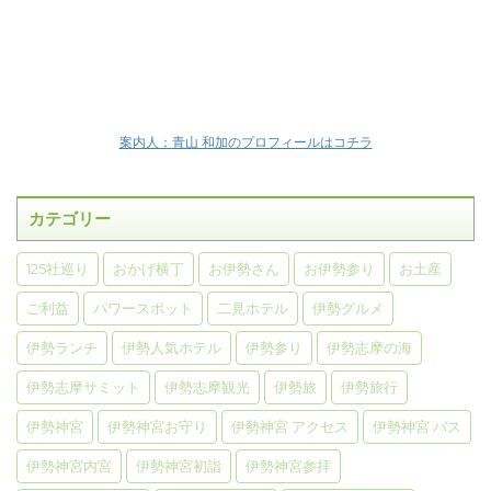
案内人：青山 和加のプロフィールはコチラ
カテゴリー
125社巡り
おかげ横丁
お伊勢さん
お伊勢参り
お土産
ご利益
パワースポット
二見ホテル
伊勢グルメ
伊勢ランチ
伊勢人気ホテル
伊勢参り
伊勢志摩の海
伊勢志摩サミット
伊勢志摩観光
伊勢旅
伊勢旅行
伊勢神宮
伊勢神宮お守り
伊勢神宮 アクセス
伊勢神宮 バス
伊勢神宮内宮
伊勢神宮初詣
伊勢神宮参拝