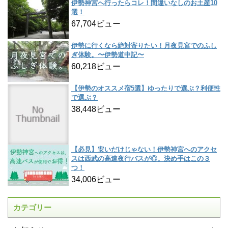
伊勢神宮へ行ったらコレ！間違いなしのお土産10
選！
67,704ビュー
伊勢に行くなら絶対寄りたい！月夜見宮でのふし
ぎ体験。〜伊勢道中記〜
60,218ビュー
【伊勢のオススメ宿5選】ゆったりで選ぶ？利便性
で選ぶ？
38,448ビュー
【必見】安いだけじゃない！伊勢神宮へのアクセ
スは西武の高速夜行バスが◎。決め手はこの３
つ！
34,006ビュー
カテゴリー