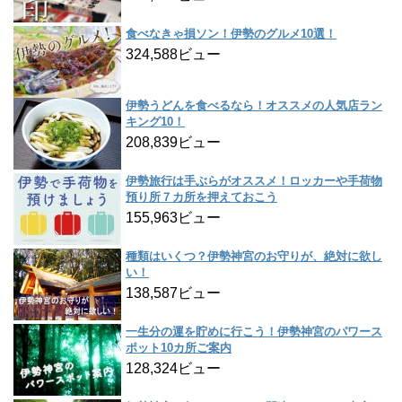
食べなきゃ損ソン！伊勢のグルメ10選！
324,588ビュー
伊勢うどんを食べるなら！オススメの人気店ラン
キング10！
208,839ビュー
伊勢旅行は手ぶらがオススメ！ロッカーや手荷物
預り所７カ所を押えておこう
155,963ビュー
種類はいくつ？伊勢神宮のお守りが、絶対に欲し
い！
138,587ビュー
一生分の運を貯めに行こう！伊勢神宮のパワース
ポット10カ所ご案内
128,324ビュー