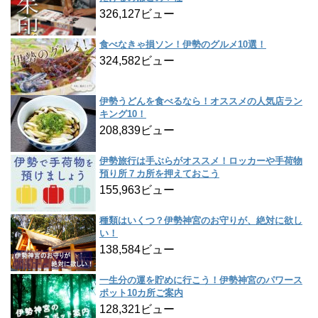
326,127ビュー
食べなきゃ損ソン！伊勢のグルメ10選！
324,582ビュー
伊勢うどんを食べるなら！オススメの人気店ラン
キング10！
208,839ビュー
伊勢旅行は手ぶらがオススメ！ロッカーや手荷物
預り所７カ所を押えておこう
155,963ビュー
種類はいくつ？伊勢神宮のお守りが、絶対に欲し
い！
138,584ビュー
一生分の運を貯めに行こう！伊勢神宮のパワース
ポット10カ所ご案内
128,321ビュー