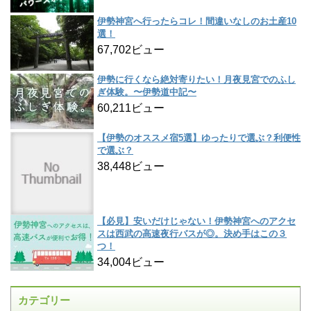
伊勢神宮へ行ったらコレ！間違いなしのお土産10
選！
67,702ビュー
伊勢に行くなら絶対寄りたい！月夜見宮でのふし
ぎ体験。〜伊勢道中記〜
60,211ビュー
【伊勢のオススメ宿5選】ゆったりで選ぶ？利便性
で選ぶ？
38,448ビュー
【必見】安いだけじゃない！伊勢神宮へのアクセ
スは西武の高速夜行バスが◎。決め手はこの３
つ！
34,004ビュー
カテゴリー