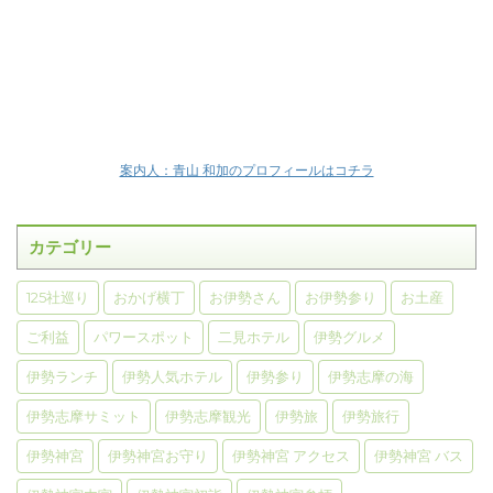
案内人：青山 和加のプロフィールはコチラ
カテゴリー
125社巡り
おかげ横丁
お伊勢さん
お伊勢参り
お土産
ご利益
パワースポット
二見ホテル
伊勢グルメ
伊勢ランチ
伊勢人気ホテル
伊勢参り
伊勢志摩の海
伊勢志摩サミット
伊勢志摩観光
伊勢旅
伊勢旅行
伊勢神宮
伊勢神宮お守り
伊勢神宮 アクセス
伊勢神宮 バス