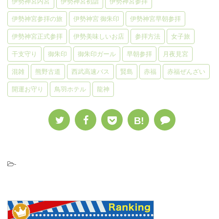
伊勢神宮内宮
伊勢神宮初詣
伊勢神宮参拝
伊勢神宮参拝の旅
伊勢神宮 御朱印
伊勢神宮早朝参拝
伊勢神宮正式参拝
伊勢美味しいお店
参拝方法
女子旅
干支守り
御朱印
御朱印ガール
早朝参拝
月夜見宮
混雑
熊野古道
西武高速バス
賢島
赤福
赤福ぜんざい
開運お守り
鳥羽ホテル
龍神
B!
-