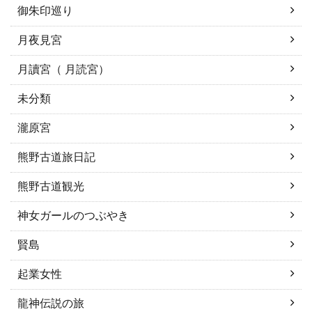
御朱印巡り
月夜見宮
月讀宮（ 月読宮）
未分類
瀧原宮
熊野古道旅日記
熊野古道観光
神女ガールのつぶやき
賢島
起業女性
龍神伝説の旅