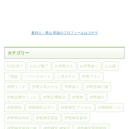
案内人：青山 和加のプロフィールはコチラ
カテゴリー
125社巡り
おかげ横丁
お伊勢さん
お伊勢参り
お土産
ご利益
パワースポット
二見ホテル
伊勢グルメ
伊勢ランチ
伊勢人気ホテル
伊勢参り
伊勢志摩の海
伊勢志摩サミット
伊勢志摩観光
伊勢旅
伊勢旅行
伊勢神宮
伊勢神宮お守り
伊勢神宮 アクセス
伊勢神宮 バス
伊勢神宮内宮
伊勢神宮初詣
伊勢神宮参拝
伊勢神宮参拝の旅
伊勢神宮 御朱印
伊勢神宮早朝参拝