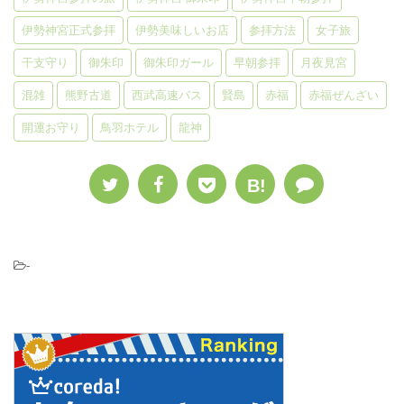
伊勢神宮正式参拝
伊勢美味しいお店
参拝方法
女子旅
干支守り
御朱印
御朱印ガール
早朝参拝
月夜見宮
混雑
熊野古道
西武高速バス
賢島
赤福
赤福ぜんざい
開運お守り
鳥羽ホテル
龍神
B!
-