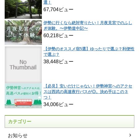
選！
67,704ビュー
伊勢に行くなら絶対寄りたい！月夜見宮でのふし
ぎ体験。〜伊勢道中記〜
60,218ビュー
【伊勢のオススメ宿5選】ゆったりで選ぶ？利便性
で選ぶ？
38,448ビュー
【必見】安いだけじゃない！伊勢神宮へのアクセ
スは西武の高速夜行バスが◎。決め手はこの３
つ！
34,006ビュー
カテゴリー
お知らせ