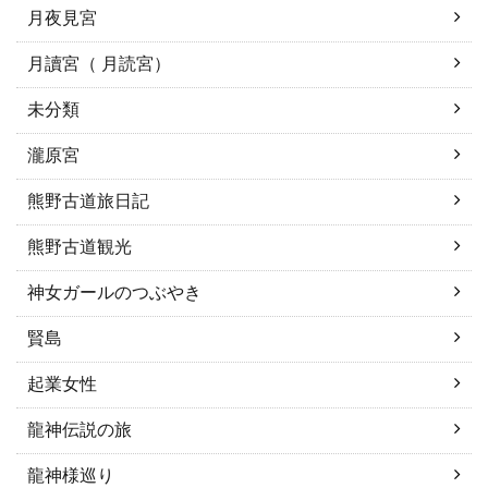
月夜見宮
月讀宮（ 月読宮）
未分類
瀧原宮
熊野古道旅日記
熊野古道観光
神女ガールのつぶやき
賢島
起業女性
龍神伝説の旅
龍神様巡り