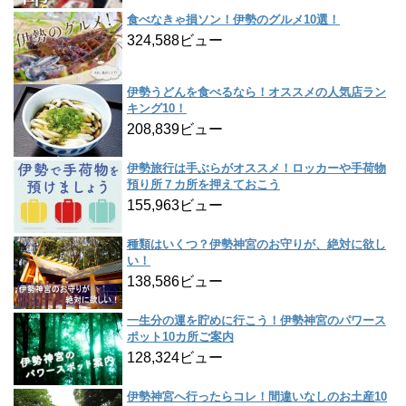
食べなきゃ損ソン！伊勢のグルメ10選！
324,588ビュー
伊勢うどんを食べるなら！オススメの人気店ラン
キング10！
208,839ビュー
伊勢旅行は手ぶらがオススメ！ロッカーや手荷物
預り所７カ所を押えておこう
155,963ビュー
種類はいくつ？伊勢神宮のお守りが、絶対に欲し
い！
138,586ビュー
一生分の運を貯めに行こう！伊勢神宮のパワース
ポット10カ所ご案内
128,324ビュー
伊勢神宮へ行ったらコレ！間違いなしのお土産10