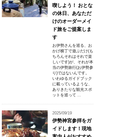
喫しよう！ おとな
の休日、あなただ
けのオーダーメイ
ド旅をご提案しま
す
お伊勢さんを巡る、お
かげ横丁で遊ぶだけ(も
ちろんそれはそれで楽
しいです)が、それが本
当の伊勢旅行(お伊勢参
り)ではないんです。
いわゆるガイドブック
に載っているような、
ありきたりな観光スポ
ットを巡って ...
2025/09/19
伊勢神宮参拝をガ
イドします！現地
案内人がおすすめ