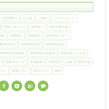
お伊勢参り
お土産
ご利益
パワースポット
伊勢人気ホテル
伊勢参り
伊勢志摩の海
勢旅
伊勢旅行
伊勢神宮
伊勢神宮お守り
勢神宮内宮
伊勢神宮初詣
伊勢神宮参拝
伊勢神宮早朝参拝
伊勢神宮正式参拝
伊勢美味しいお店
印
御朱印ガール
早朝参拝
月夜見宮
混雑
熊野古道
んざい
開運お守り
鳥羽ホテル
龍神
B!