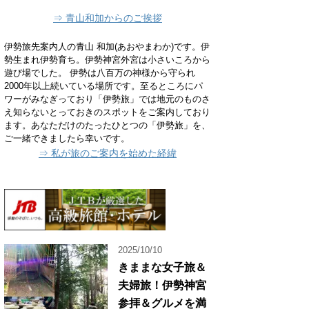
⇒ 青山和加からのご挨拶
伊勢旅先案内人の青山 和加(あおやまわか)です。伊
勢生まれ伊勢育ち。伊勢神宮外宮は小さいころから
遊び場でした。 伊勢は八百万の神様から守られ
2000年以上続いている場所です。至るところにパ
ワーがみなぎっており「伊勢旅」では地元のものさ
え知らないとっておきのスポットをご案内しており
ます。あなただけのたったひとつの「伊勢旅」を、
ご一緒できましたら幸いです。
⇒ 私が旅のご案内を始めた経緯
2025/10/10
きままな女子旅＆
夫婦旅！伊勢神宮
参拝＆グルメを満