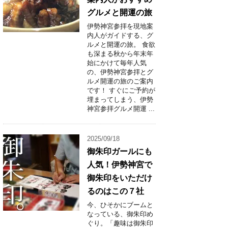
グルメと開運の旅
伊勢神宮参拝を現地案
内人がガイドする、グ
ルメと開運の旅。 食欲
も深まる秋から年末年
始にかけて毎年人気
の、伊勢神宮参拝とグ
ルメ開運の旅のご案内
です！ すぐにご予約が
埋まってしまう、伊勢
神宮参拝グルメ開運 ...
2025/09/18
御朱印ガールにも
人気！伊勢神宮で
御朱印をいただけ
るのはこの７社
今、ひそかにブームと
なっている、御朱印め
ぐり。「趣味は御朱印