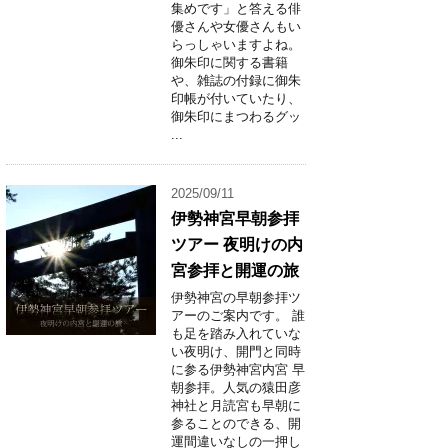
集めです」と答える俳
優さんや女優さんもい
らっしゃいますよね。
御朱印に関する書籍
や、雑誌の付録に御朱
印帳が付いていたり、
御朱印にまつわるグッ
...
2025/09/11
伊勢神宮早朝参拝
ツアー 夜明けの内
宮参拝と開運の旅
伊勢神宮の早朝参拝ツ
アーのご案内です。 誰
も足を踏み入れていな
い夜明け、開門と同時
に参る伊勢神宮内宮 早
朝参拝。人気の猿田彦
神社と月読宮も早朝に
参ることのできる、開
運間違いなしの一押し