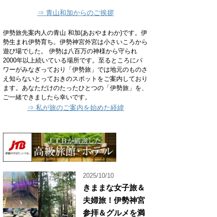
⇒ 青山和加からのご挨拶
伊勢旅先案内人の青山 和加(あおやまわか)です。伊
勢生まれ伊勢育ち。伊勢神宮外宮は小さいころから
遊び場でした。 伊勢は八百万の神様から守られ
2000年以上続いている場所です。至るところにパ
ワーがみなぎっており「伊勢旅」では地元のものさ
え知らないとっておきのスポットをご案内しており
ます。あなただけのたったひとつの「伊勢旅」を、
ご一緒できましたら幸いです。
⇒ 私が旅のご案内を始めた経緯
2025/10/10
きままな女子旅＆
夫婦旅！伊勢神宮
参拝＆グルメを満