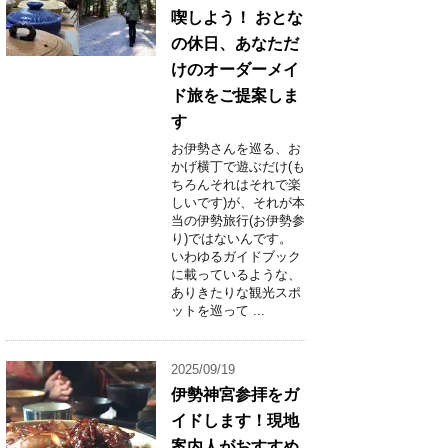
喫しよう！ おとな
の休日、あなただ
けのオーダーメイ
ド旅をご提案しま
す
お伊勢さんを巡る、お
かげ横丁で遊ぶだけ(も
ちろんそれはそれで楽
しいです)が、それが本
当の伊勢旅行(お伊勢参
り)ではないんです。
いわゆるガイドブック
に載っているような、
ありきたりな観光スポ
ットを巡って ...
2025/09/19
伊勢神宮参拝をガ
イドします！現地
案内人がおすすめ