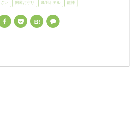
んざい
開運お守り
鳥羽ホテル
龍神
B!