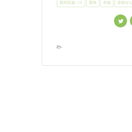
西武高速バス
賢島
赤福
赤福ぜ
-