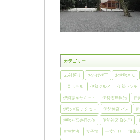
カテゴリー
125社巡り
おかげ横丁
お伊勢さん
二見ホテル
伊勢グルメ
伊勢ランチ
伊勢志摩サミット
伊勢志摩観光
伊
伊勢神宮 アクセス
伊勢神宮 バス
伊
伊勢神宮参拝の旅
伊勢神宮 御朱印
参拝方法
女子旅
干支守り
御朱