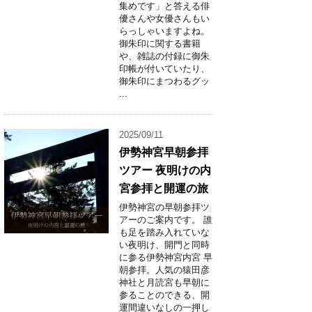
集めです」と答える俳
優さんや女優さんもい
らっしゃいますよね。
御朱印に関する書籍
や、雑誌の付録に御朱
印帳が付いていたり、
御朱印にまつわるグッ
...
2025/09/11
伊勢神宮早朝参拝
ツアー 夜明けの内
宮参拝と開運の旅
伊勢神宮の早朝参拝ツ
アーのご案内です。 誰
も足を踏み入れていな
い夜明け、開門と同時
に参る伊勢神宮内宮 早
朝参拝。人気の猿田彦
神社と月読宮も早朝に
参ることのできる、開
運間違いなしの一押し