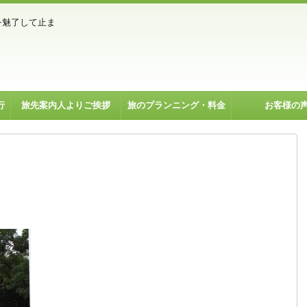
を魅了して止ま
行
旅先案内人よりご挨拶
旅のプランニング・料金
お客様の