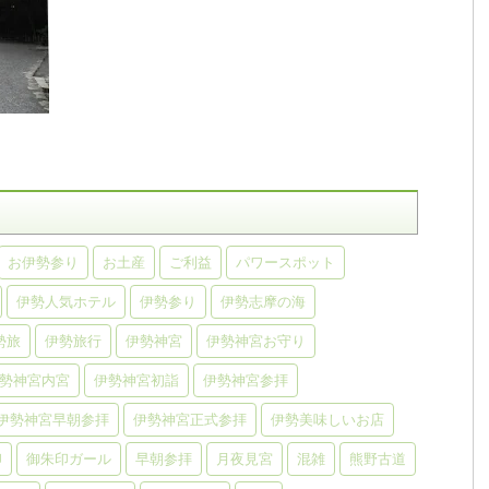
お伊勢参り
お土産
ご利益
パワースポット
伊勢人気ホテル
伊勢参り
伊勢志摩の海
勢旅
伊勢旅行
伊勢神宮
伊勢神宮お守り
勢神宮内宮
伊勢神宮初詣
伊勢神宮参拝
伊勢神宮早朝参拝
伊勢神宮正式参拝
伊勢美味しいお店
印
御朱印ガール
早朝参拝
月夜見宮
混雑
熊野古道