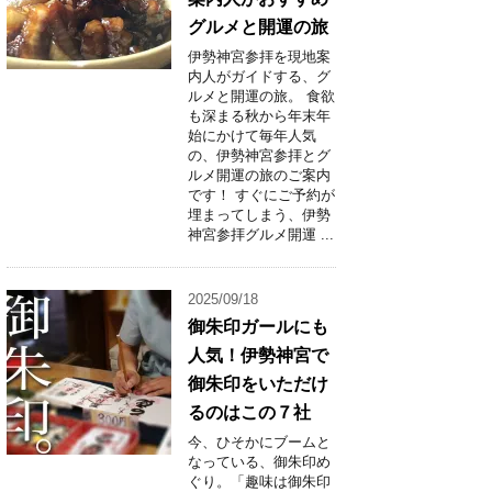
グルメと開運の旅
伊勢神宮参拝を現地案
内人がガイドする、グ
ルメと開運の旅。 食欲
も深まる秋から年末年
始にかけて毎年人気
の、伊勢神宮参拝とグ
ルメ開運の旅のご案内
です！ すぐにご予約が
埋まってしまう、伊勢
神宮参拝グルメ開運 ...
2025/09/18
御朱印ガールにも
人気！伊勢神宮で
御朱印をいただけ
るのはこの７社
今、ひそかにブームと
なっている、御朱印め
ぐり。「趣味は御朱印