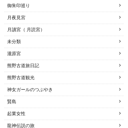
御朱印巡り
月夜見宮
月讀宮（ 月読宮）
未分類
瀧原宮
熊野古道旅日記
熊野古道観光
神女ガールのつぶやき
賢島
起業女性
龍神伝説の旅