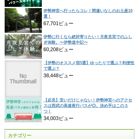
伊勢神宮へ行ったらコレ！間違いなしのお土産10
選！
67,701ビュー
伊勢に行くなら絶対寄りたい！月夜見宮でのふし
ぎ体験。〜伊勢道中記〜
60,208ビュー
【伊勢のオススメ宿5選】ゆったりで選ぶ？利便性
で選ぶ？
38,448ビュー
【必見】安いだけじゃない！伊勢神宮へのアクセ
スは西武の高速夜行バスが◎。決め手はこの３
つ！
34,003ビュー
カテゴリー