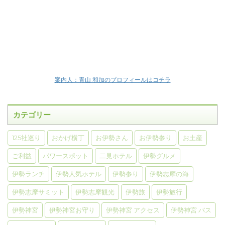
案内人：青山 和加のプロフィールはコチラ
カテゴリー
125社巡り
おかげ横丁
お伊勢さん
お伊勢参り
お土産
ご利益
パワースポット
二見ホテル
伊勢グルメ
伊勢ランチ
伊勢人気ホテル
伊勢参り
伊勢志摩の海
伊勢志摩サミット
伊勢志摩観光
伊勢旅
伊勢旅行
伊勢神宮
伊勢神宮お守り
伊勢神宮 アクセス
伊勢神宮 バス