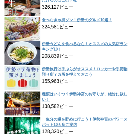
だけるのはこの７社
326,127ビュー
食べなきゃ損ソン！伊勢のグルメ10選！
324,581ビュー
伊勢うどんを食べるなら！オススメの人気店ラン
キング10！
208,839ビュー
伊勢旅行は手ぶらがオススメ！ロッカーや手荷物
預り所７カ所を押えておこう
155,963ビュー
種類はいくつ？伊勢神宮のお守りが、絶対に欲し
い！
138,582ビュー
一生分の運を貯めに行こう！伊勢神宮のパワース
ポット10カ所ご案内
128,320ビュー