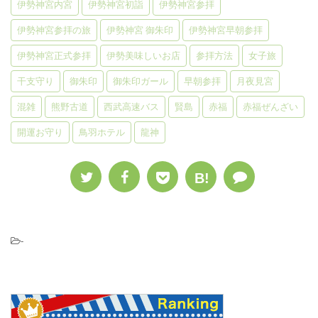
伊勢神宮内宮
伊勢神宮初詣
伊勢神宮参拝
伊勢神宮参拝の旅
伊勢神宮 御朱印
伊勢神宮早朝参拝
伊勢神宮正式参拝
伊勢美味しいお店
参拝方法
女子旅
干支守り
御朱印
御朱印ガール
早朝参拝
月夜見宮
混雑
熊野古道
西武高速バス
賢島
赤福
赤福ぜんざい
開運お守り
鳥羽ホテル
龍神
B!
-