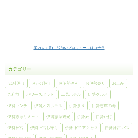
案内人：青山 和加のプロフィールはコチラ
カテゴリー
125社巡り
おかげ横丁
お伊勢さん
お伊勢参り
お土産
ご利益
パワースポット
二見ホテル
伊勢グルメ
伊勢ランチ
伊勢人気ホテル
伊勢参り
伊勢志摩の海
伊勢志摩サミット
伊勢志摩観光
伊勢旅
伊勢旅行
伊勢神宮
伊勢神宮お守り
伊勢神宮 アクセス
伊勢神宮 バス