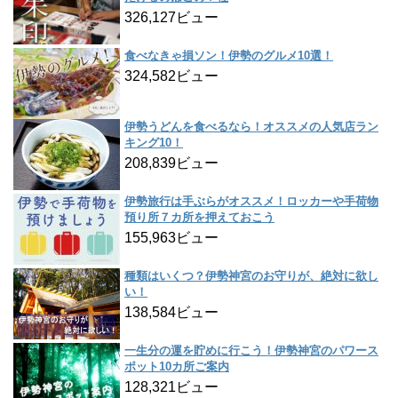
326,127ビュー
食べなきゃ損ソン！伊勢のグルメ10選！
324,582ビュー
伊勢うどんを食べるなら！オススメの人気店ラン
キング10！
208,839ビュー
伊勢旅行は手ぶらがオススメ！ロッカーや手荷物
預り所７カ所を押えておこう
155,963ビュー
種類はいくつ？伊勢神宮のお守りが、絶対に欲し
い！
138,584ビュー
一生分の運を貯めに行こう！伊勢神宮のパワース
ポット10カ所ご案内
128,321ビュー