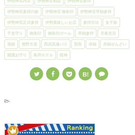
伊勢神宮内宮
伊勢神宮初詣
伊勢神宮参拝
伊勢神宮参拝の旅
伊勢神宮 御朱印
伊勢神宮早朝参拝
伊勢神宮正式参拝
伊勢美味しいお店
参拝方法
女子旅
干支守り
御朱印
御朱印ガール
早朝参拝
月夜見宮
混雑
熊野古道
西武高速バス
賢島
赤福
赤福ぜんざい
開運お守り
鳥羽ホテル
龍神
B!
-