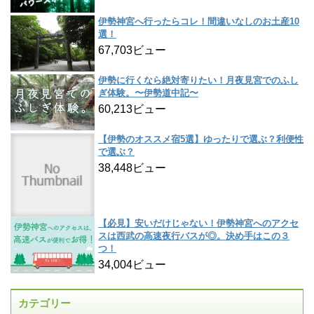
伊勢神宮へ行ったらコレ！間違いなしのお土産10
選！
67,703ビュー
伊勢に行くなら絶対寄りたい！月夜見宮でのふし
ぎ体験。〜伊勢道中記〜
60,213ビュー
【伊勢のオススメ宿5選】ゆったりで選ぶ？利便性
で選ぶ？
38,448ビュー
【必見】安いだけじゃない！伊勢神宮へのアクセ
スは西武の高速夜行バスが◎。決め手はこの３
つ！
34,004ビュー
カテゴリー