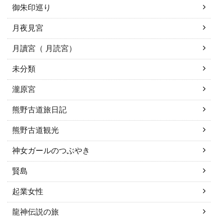
御朱印巡り
月夜見宮
月讀宮（ 月読宮）
未分類
瀧原宮
熊野古道旅日記
熊野古道観光
神女ガールのつぶやき
賢島
起業女性
龍神伝説の旅