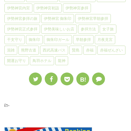
伊勢神宮内宮
伊勢神宮初詣
伊勢神宮参拝
伊勢神宮参拝の旅
伊勢神宮 御朱印
伊勢神宮早朝参拝
伊勢神宮正式参拝
伊勢美味しいお店
参拝方法
女子旅
干支守り
御朱印
御朱印ガール
早朝参拝
月夜見宮
混雑
熊野古道
西武高速バス
賢島
赤福
赤福ぜんざい
開運お守り
鳥羽ホテル
龍神
B!
-