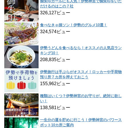
御朱印ガールにも人気！伊勢神宮で御朱印をいた
だけるのはこの７社
326,127ビュー
食べなきゃ損ソン！伊勢のグルメ10選！
324,574ビュー
伊勢うどんを食べるなら！オススメの人気店ラン
キング10！
208,835ビュー
伊勢旅行は手ぶらがオススメ！ロッカーや手荷物
預り所７カ所を押えておこう
155,962ビュー
種類はいくつ？伊勢神宮のお守りが、絶対に欲し
い！
138,581ビュー
一生分の運を貯めに行こう！伊勢神宮のパワース
ポット10カ所ご案内