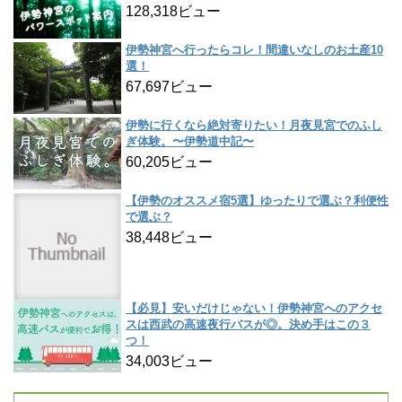
128,318ビュー
伊勢神宮へ行ったらコレ！間違いなしのお土産10
選！
67,697ビュー
伊勢に行くなら絶対寄りたい！月夜見宮でのふし
ぎ体験。〜伊勢道中記〜
60,205ビュー
【伊勢のオススメ宿5選】ゆったりで選ぶ？利便性
で選ぶ？
38,448ビュー
【必見】安いだけじゃない！伊勢神宮へのアクセ
スは西武の高速夜行バスが◎。決め手はこの３
つ！
34,003ビュー