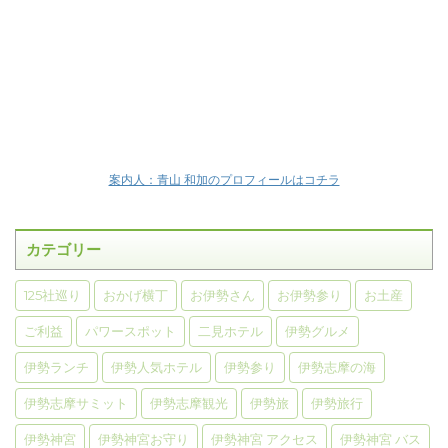
案内人：青山 和加のプロフィールはコチラ
カテゴリー
125社巡り
おかげ横丁
お伊勢さん
お伊勢参り
お土産
ご利益
パワースポット
二見ホテル
伊勢グルメ
伊勢ランチ
伊勢人気ホテル
伊勢参り
伊勢志摩の海
伊勢志摩サミット
伊勢志摩観光
伊勢旅
伊勢旅行
伊勢神宮
伊勢神宮お守り
伊勢神宮 アクセス
伊勢神宮 バス