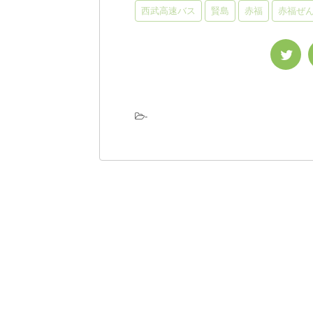
西武高速バス
賢島
赤福
赤福ぜ
-