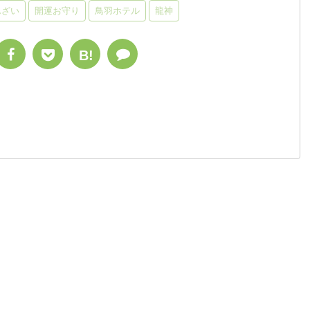
んざい
開運お守り
鳥羽ホテル
龍神
B!