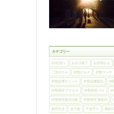
カテゴリー
125社巡り
おかげ横丁
お伊勢さん
二見ホテル
伊勢グルメ
伊勢ランチ
伊勢志摩サミット
伊勢志摩観光
伊
伊勢神宮 アクセス
伊勢神宮 バス
伊
伊勢神宮参拝の旅
伊勢神宮 御朱印
参拝方法
女子旅
干支守り
御朱