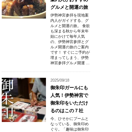
グルメと開運の旅
伊勢神宮参拝を現地案
内人がガイドする、グ
ルメと開運の旅。 食欲
も深まる秋から年末年
始にかけて毎年人気
の、伊勢神宮参拝とグ
ルメ開運の旅のご案内
です！ すぐにご予約が
埋まってしまう、伊勢
神宮参拝グルメ開運 ...
2025/09/18
御朱印ガールにも
人気！伊勢神宮で
御朱印をいただけ
るのはこの７社
今、ひそかにブームと
なっている、御朱印め
ぐり。「趣味は御朱印