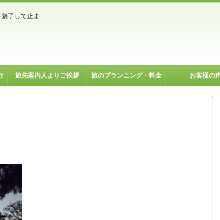
を魅了して止ま
行
旅先案内人よりご挨拶
旅のプランニング・料金
お客様の