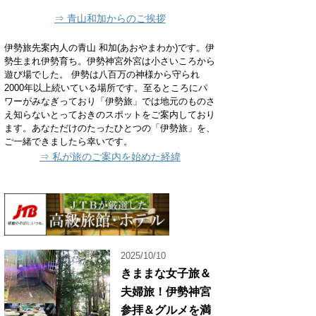
⇒ 青山和加からのご挨拶
伊勢旅先案内人の青山 和加(あおやまわか)です。伊
勢生まれ伊勢育ち。伊勢神宮外宮は小さいころから
遊び場でした。 伊勢は八百万の神様から守られ
2000年以上続いている場所です。至るところにパ
ワーがみなぎっており「伊勢旅」では地元のものさ
え知らないとっておきのスポットをご案内しており
ます。あなただけのたったひとつの「伊勢旅」を、
ご一緒できましたら幸いです。
⇒ 私が旅のご案内を始めた経緯
2025/10/10
きままな女子旅＆
夫婦旅！伊勢神宮
参拝＆グルメを満