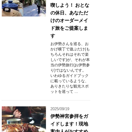
喫しよう！ おとな
の休日、あなただ
けのオーダーメイ
ド旅をご提案しま
す
お伊勢さんを巡る、お
かげ横丁で遊ぶだけ(も
ちろんそれはそれで楽
しいです)が、それが本
当の伊勢旅行(お伊勢参
り)ではないんです。
いわゆるガイドブック
に載っているような、
ありきたりな観光スポ
ットを巡って ...
2025/09/19
伊勢神宮参拝をガ
イドします！現地
案内人がおすすめ