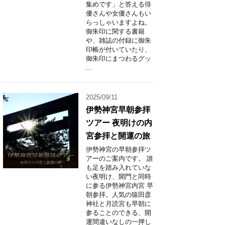
集めです」と答える俳
優さんや女優さんもい
らっしゃいますよね。
御朱印に関する書籍
や、雑誌の付録に御朱
印帳が付いていたり、
御朱印にまつわるグッ
...
2025/09/11
伊勢神宮早朝参拝
ツアー 夜明けの内
宮参拝と開運の旅
伊勢神宮の早朝参拝ツ
アーのご案内です。 誰
も足を踏み入れていな
い夜明け、開門と同時
に参る伊勢神宮内宮 早
朝参拝。人気の猿田彦
神社と月読宮も早朝に
参ることのできる、開
運間違いなしの一押し