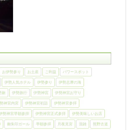
お伊勢参り
お土産
ご利益
パワースポット
伊勢人気ホテル
伊勢参り
伊勢志摩の海
勢旅
伊勢旅行
伊勢神宮
伊勢神宮お守り
勢神宮内宮
伊勢神宮初詣
伊勢神宮参拝
伊勢神宮早朝参拝
伊勢神宮正式参拝
伊勢美味しいお店
印
御朱印ガール
早朝参拝
月夜見宮
混雑
熊野古道