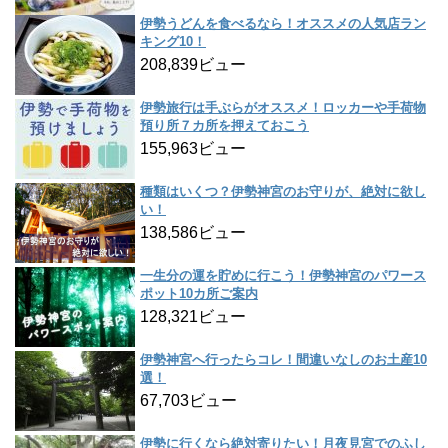
伊勢うどんを食べるなら！オススメの人気店ラン
キング10！
208,839ビュー
伊勢旅行は手ぶらがオススメ！ロッカーや手荷物
預り所７カ所を押えておこう
155,963ビュー
種類はいくつ？伊勢神宮のお守りが、絶対に欲し
い！
138,586ビュー
一生分の運を貯めに行こう！伊勢神宮のパワース
ポット10カ所ご案内
128,321ビュー
伊勢神宮へ行ったらコレ！間違いなしのお土産10
選！
67,703ビュー
伊勢に行くなら絶対寄りたい！月夜見宮でのふし