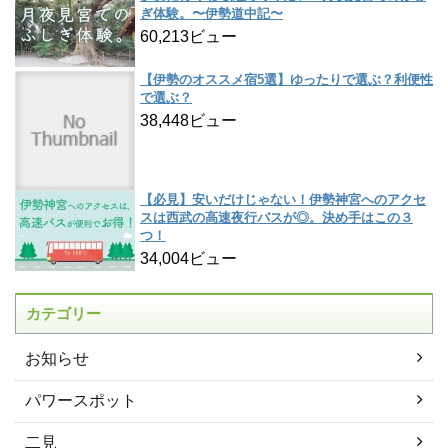
ぎ体験。〜伊勢道中記〜
60,213ビュー
【伊勢のオススメ宿5選】ゆったりで選ぶ？利便性
で選ぶ？
38,448ビュー
【必見】安いだけじゃない！伊勢神宮へのアクセ
スは西武の高速夜行バスが◎。決め手はこの３
つ！
34,004ビュー
カテゴリー
お知らせ
パワースポット
二見