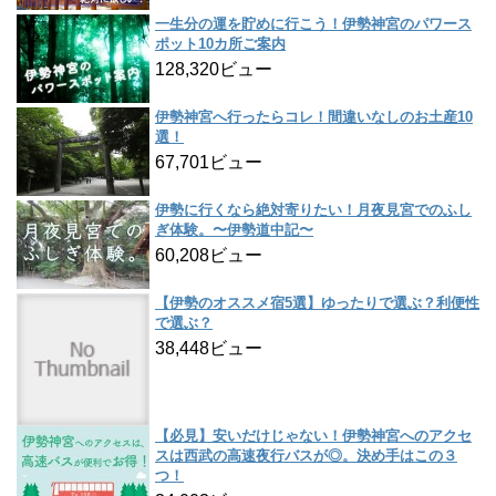
一生分の運を貯めに行こう！伊勢神宮のパワース
ポット10カ所ご案内
128,320ビュー
伊勢神宮へ行ったらコレ！間違いなしのお土産10
選！
67,701ビュー
伊勢に行くなら絶対寄りたい！月夜見宮でのふし
ぎ体験。〜伊勢道中記〜
60,208ビュー
【伊勢のオススメ宿5選】ゆったりで選ぶ？利便性
で選ぶ？
38,448ビュー
【必見】安いだけじゃない！伊勢神宮へのアクセ
スは西武の高速夜行バスが◎。決め手はこの３
つ！