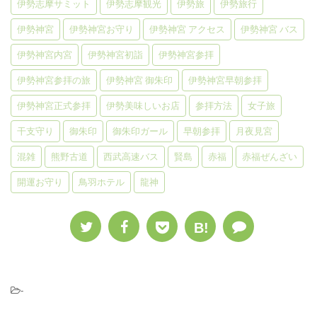
伊勢志摩サミット
伊勢志摩観光
伊勢旅
伊勢旅行
伊勢神宮
伊勢神宮お守り
伊勢神宮 アクセス
伊勢神宮 バス
伊勢神宮内宮
伊勢神宮初詣
伊勢神宮参拝
伊勢神宮参拝の旅
伊勢神宮 御朱印
伊勢神宮早朝参拝
伊勢神宮正式参拝
伊勢美味しいお店
参拝方法
女子旅
干支守り
御朱印
御朱印ガール
早朝参拝
月夜見宮
混雑
熊野古道
西武高速バス
賢島
赤福
赤福ぜんざい
開運お守り
鳥羽ホテル
龍神
B!
-