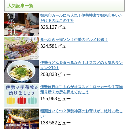
人気記事一覧
御朱印ガールにも人気！伊勢神宮で御朱印をいた
だけるのはこの７社
326,127ビュー
食べなきゃ損ソン！伊勢のグルメ10選！
324,581ビュー
伊勢うどんを食べるなら！オススメの人気店ラン
キング10！
208,838ビュー
伊勢旅行は手ぶらがオススメ！ロッカーや手荷物
預り所７カ所を押えておこう
155,963ビュー
種類はいくつ？伊勢神宮のお守りが、絶対に欲し
い！
138,582ビュー