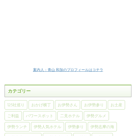
案内人：青山 和加のプロフィールはコチラ
カテゴリー
125社巡り
おかげ横丁
お伊勢さん
お伊勢参り
お土産
ご利益
パワースポット
二見ホテル
伊勢グルメ
伊勢ランチ
伊勢人気ホテル
伊勢参り
伊勢志摩の海