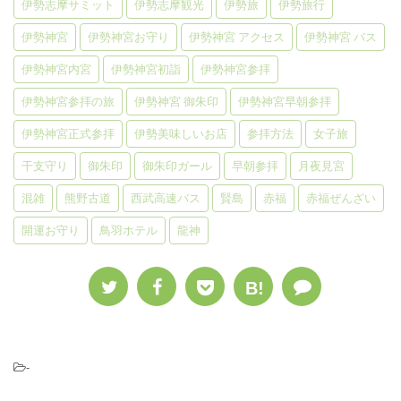
伊勢志摩サミット
伊勢志摩観光
伊勢旅
伊勢旅行
伊勢神宮
伊勢神宮お守り
伊勢神宮 アクセス
伊勢神宮 バス
伊勢神宮内宮
伊勢神宮初詣
伊勢神宮参拝
伊勢神宮参拝の旅
伊勢神宮 御朱印
伊勢神宮早朝参拝
伊勢神宮正式参拝
伊勢美味しいお店
参拝方法
女子旅
干支守り
御朱印
御朱印ガール
早朝参拝
月夜見宮
混雑
熊野古道
西武高速バス
賢島
赤福
赤福ぜんざい
開運お守り
鳥羽ホテル
龍神
B!
-