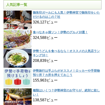
人気記事一覧
御朱印ガールにも人気！伊勢神宮で御朱印をいた
だけるのはこの７社
326,127ビュー
食べなきゃ損ソン！伊勢のグルメ10選！
324,588ビュー
伊勢うどんを食べるなら！オススメの人気店ラン
キング10！
208,839ビュー
伊勢旅行は手ぶらがオススメ！ロッカーや手荷物
預り所７カ所を押えておこう
155,963ビュー
種類はいくつ？伊勢神宮のお守りが、絶対に欲し
い！
138,587ビュー