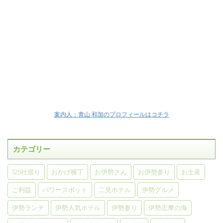
案内人：青山 和加のプロフィールはコチラ
カテゴリー
125社巡り
おかげ横丁
お伊勢さん
お伊勢参り
お土産
ご利益
パワースポット
二見ホテル
伊勢グルメ
伊勢ランチ
伊勢人気ホテル
伊勢参り
伊勢志摩の海