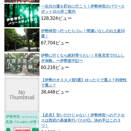
一生分の運を貯めに行こう！伊勢神宮のパワース
ポット10カ所ご案内
128,324ビュー
伊勢神宮へ行ったらコレ！間違いなしのお土産10
選！
67,704ビュー
伊勢に行くなら絶対寄りたい！月夜見宮でのふし
ぎ体験。〜伊勢道中記〜
60,218ビュー
【伊勢のオススメ宿5選】ゆったりで選ぶ？利便性
で選ぶ？
38,448ビュー
【必見】安いだけじゃない！伊勢神宮へのアクセ
スは西武の高速夜行バスが◎。決め手はこの３
つ！