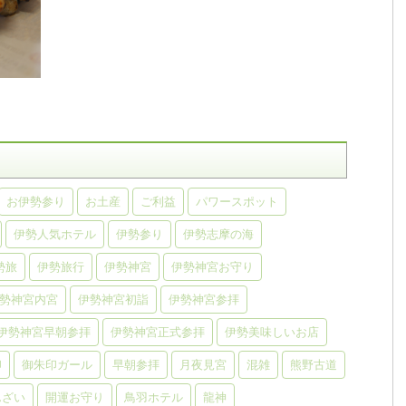
お伊勢参り
お土産
ご利益
パワースポット
伊勢人気ホテル
伊勢参り
伊勢志摩の海
勢旅
伊勢旅行
伊勢神宮
伊勢神宮お守り
勢神宮内宮
伊勢神宮初詣
伊勢神宮参拝
伊勢神宮早朝参拝
伊勢神宮正式参拝
伊勢美味しいお店
印
御朱印ガール
早朝参拝
月夜見宮
混雑
熊野古道
んざい
開運お守り
鳥羽ホテル
龍神