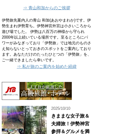
⇒ 青山和加からのご挨拶
伊勢旅先案内人の青山 和加(あおやまわか)です。伊
勢生まれ伊勢育ち。伊勢神宮外宮は小さいころから
遊び場でした。 伊勢は八百万の神様から守られ
2000年以上続いている場所です。至るところにパ
ワーがみなぎっており「伊勢旅」では地元のものさ
え知らないとっておきのスポットをご案内しており
ます。あなただけのたったひとつの「伊勢旅」を、
ご一緒できましたら幸いです。
⇒ 私が旅のご案内を始めた経緯
2025/10/10
きままな女子旅＆
夫婦旅！伊勢神宮
参拝＆グルメを満