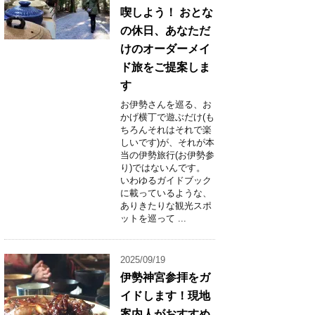
喫しよう！ おとな
の休日、あなただ
けのオーダーメイ
ド旅をご提案しま
す
お伊勢さんを巡る、お
かげ横丁で遊ぶだけ(も
ちろんそれはそれで楽
しいです)が、それが本
当の伊勢旅行(お伊勢参
り)ではないんです。
いわゆるガイドブック
に載っているような、
ありきたりな観光スポ
ットを巡って ...
2025/09/19
伊勢神宮参拝をガ
イドします！現地
案内人がおすすめ