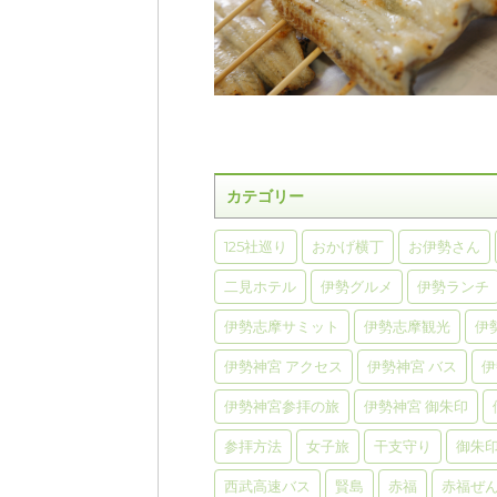
カテゴリー
125社巡り
おかげ横丁
お伊勢さん
二見ホテル
伊勢グルメ
伊勢ランチ
伊勢志摩サミット
伊勢志摩観光
伊
伊勢神宮 アクセス
伊勢神宮 バス
伊
伊勢神宮参拝の旅
伊勢神宮 御朱印
参拝方法
女子旅
干支守り
御朱
西武高速バス
賢島
赤福
赤福ぜ