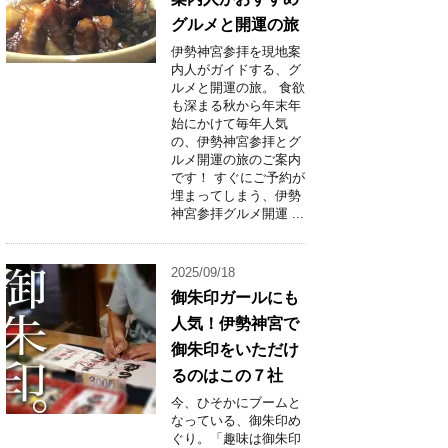
グルメと開運の旅
伊勢神宮参拝を現地案
内人がガイドする、グ
ルメと開運の旅。 食欲
も深まる秋から年末年
始にかけて毎年人気
の、伊勢神宮参拝とグ
ルメ開運の旅のご案内
です！ すぐにご予約が
埋まってしまう、伊勢
神宮参拝グルメ開運 ...
2025/09/18
御朱印ガールにも
人気！伊勢神宮で
御朱印をいただけ
るのはこの７社
今、ひそかにブームと
なっている、御朱印め
ぐり。「趣味は御朱印