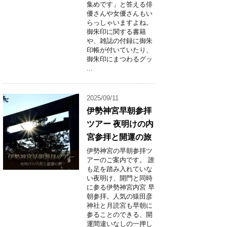
集めです」と答える俳
優さんや女優さんもい
らっしゃいますよね。
御朱印に関する書籍
や、雑誌の付録に御朱
印帳が付いていたり、
御朱印にまつわるグッ
...
2025/09/11
伊勢神宮早朝参拝
ツアー 夜明けの内
宮参拝と開運の旅
伊勢神宮の早朝参拝ツ
アーのご案内です。 誰
も足を踏み入れていな
い夜明け、開門と同時
に参る伊勢神宮内宮 早
朝参拝。人気の猿田彦
神社と月読宮も早朝に
参ることのできる、開
運間違いなしの一押し