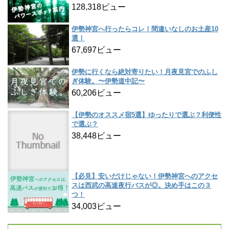
128,318ビュー
伊勢神宮へ行ったらコレ！間違いなしのお土産10
選！
67,697ビュー
伊勢に行くなら絶対寄りたい！月夜見宮でのふし
ぎ体験。〜伊勢道中記〜
60,206ビュー
【伊勢のオススメ宿5選】ゆったりで選ぶ？利便性
で選ぶ？
38,448ビュー
【必見】安いだけじゃない！伊勢神宮へのアクセ
スは西武の高速夜行バスが◎。決め手はこの３
つ！
34,003ビュー