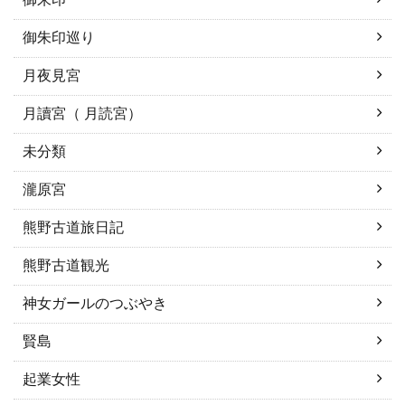
御朱印巡り
月夜見宮
月讀宮（ 月読宮）
未分類
瀧原宮
熊野古道旅日記
熊野古道観光
神女ガールのつぶやき
賢島
起業女性