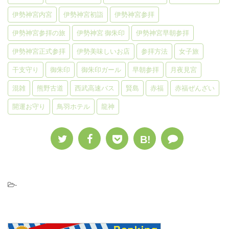
伊勢神宮内宮
伊勢神宮初詣
伊勢神宮参拝
伊勢神宮参拝の旅
伊勢神宮 御朱印
伊勢神宮早朝参拝
伊勢神宮正式参拝
伊勢美味しいお店
参拝方法
女子旅
干支守り
御朱印
御朱印ガール
早朝参拝
月夜見宮
混雑
熊野古道
西武高速バス
賢島
赤福
赤福ぜんざい
開運お守り
鳥羽ホテル
龍神
B!
-