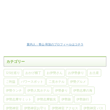
案内人：青山 和加のプロフィールはコチラ
カテゴリー
125社巡り
おかげ横丁
お伊勢さん
お伊勢参り
お土産
ご利益
パワースポット
二見ホテル
伊勢グルメ
伊勢ランチ
伊勢人気ホテル
伊勢参り
伊勢志摩の海
伊勢志摩サミット
伊勢志摩観光
伊勢旅
伊勢旅行
伊勢神宮
伊勢神宮お守り
伊勢神宮 アクセス
伊勢神宮 バス