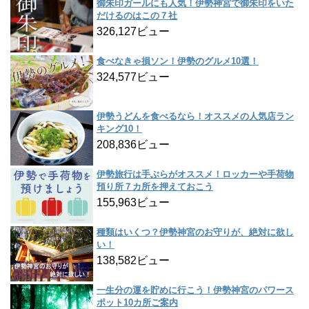
御朱印ガールにも人気！伊勢神宮で御朱印をいた
だけるのはこの７社
326,127ビュー
食べなきゃ損ソン！伊勢のグルメ10選！
324,577ビュー
伊勢うどんを食べるなら！オススメの人気店ラン
キング10！
208,836ビュー
伊勢旅行は手ぶらがオススメ！ロッカーや手荷物
預り所７カ所を押えておこう
155,963ビュー
種類はいくつ？伊勢神宮のお守りが、絶対に欲し
い！
138,582ビュー
一生分の運を貯めに行こう！伊勢神宮のパワース
ポット10カ所ご案内