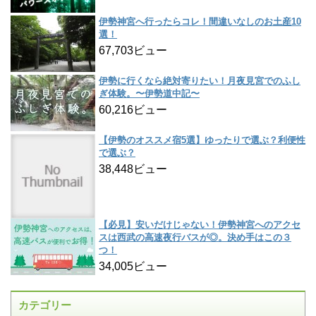
伊勢神宮へ行ったらコレ！間違いなしのお土産10
選！
67,703ビュー
伊勢に行くなら絶対寄りたい！月夜見宮でのふし
ぎ体験。〜伊勢道中記〜
60,216ビュー
【伊勢のオススメ宿5選】ゆったりで選ぶ？利便性
で選ぶ？
38,448ビュー
【必見】安いだけじゃない！伊勢神宮へのアクセ
スは西武の高速夜行バスが◎。決め手はこの３
つ！
34,005ビュー
カテゴリー