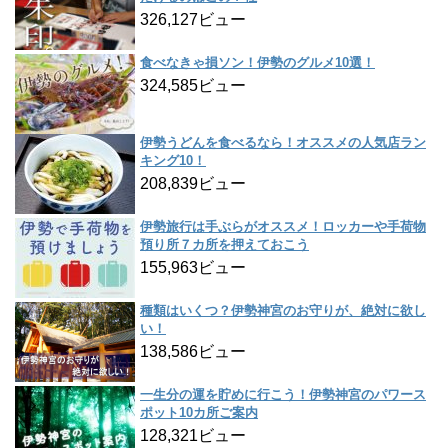
326,127ビュー
食べなきゃ損ソン！伊勢のグルメ10選！
324,585ビュー
伊勢うどんを食べるなら！オススメの人気店ラン
キング10！
208,839ビュー
伊勢旅行は手ぶらがオススメ！ロッカーや手荷物
預り所７カ所を押えておこう
155,963ビュー
種類はいくつ？伊勢神宮のお守りが、絶対に欲し
い！
138,586ビュー
一生分の運を貯めに行こう！伊勢神宮のパワース
ポット10カ所ご案内
128,321ビュー