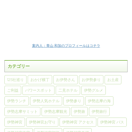
案内人：青山 和加のプロフィールはコチラ
カテゴリー
125社巡り
おかげ横丁
お伊勢さん
お伊勢参り
お土産
ご利益
パワースポット
二見ホテル
伊勢グルメ
伊勢ランチ
伊勢人気ホテル
伊勢参り
伊勢志摩の海
伊勢志摩サミット
伊勢志摩観光
伊勢旅
伊勢旅行
伊勢神宮
伊勢神宮お守り
伊勢神宮 アクセス
伊勢神宮 バス