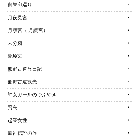
御朱印巡り
月夜見宮
月讀宮（ 月読宮）
未分類
瀧原宮
熊野古道旅日記
熊野古道観光
神女ガールのつぶやき
賢島
起業女性
龍神伝説の旅