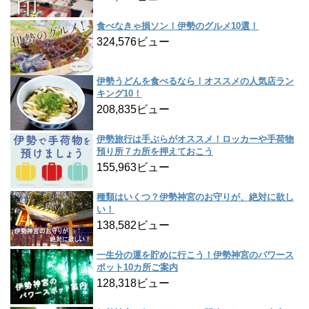
食べなきゃ損ソン！伊勢のグルメ10選！
324,576ビュー
伊勢うどんを食べるなら！オススメの人気店ラン
キング10！
208,835ビュー
伊勢旅行は手ぶらがオススメ！ロッカーや手荷物
預り所７カ所を押えておこう
155,963ビュー
種類はいくつ？伊勢神宮のお守りが、絶対に欲し
い！
138,582ビュー
一生分の運を貯めに行こう！伊勢神宮のパワース
ポット10カ所ご案内
128,318ビュー