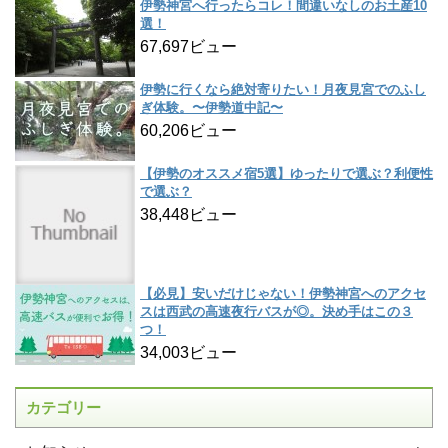
伊勢神宮へ行ったらコレ！間違いなしのお土産10
選！
67,697ビュー
伊勢に行くなら絶対寄りたい！月夜見宮でのふし
ぎ体験。〜伊勢道中記〜
60,206ビュー
【伊勢のオススメ宿5選】ゆったりで選ぶ？利便性
で選ぶ？
38,448ビュー
【必見】安いだけじゃない！伊勢神宮へのアクセ
スは西武の高速夜行バスが◎。決め手はこの３
つ！
34,003ビュー
カテゴリー