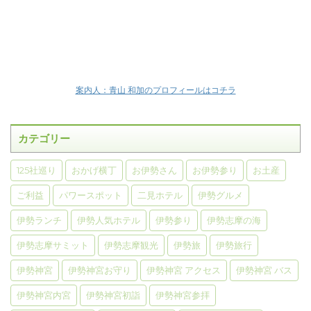
案内人：青山 和加のプロフィールはコチラ
カテゴリー
125社巡り
おかげ横丁
お伊勢さん
お伊勢参り
お土産
ご利益
パワースポット
二見ホテル
伊勢グルメ
伊勢ランチ
伊勢人気ホテル
伊勢参り
伊勢志摩の海
伊勢志摩サミット
伊勢志摩観光
伊勢旅
伊勢旅行
伊勢神宮
伊勢神宮お守り
伊勢神宮 アクセス
伊勢神宮 バス
伊勢神宮内宮
伊勢神宮初詣
伊勢神宮参拝