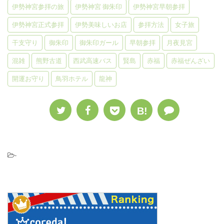
伊勢神宮参拝の旅
伊勢神宮 御朱印
伊勢神宮早朝参拝
伊勢神宮正式参拝
伊勢美味しいお店
参拝方法
女子旅
干支守り
御朱印
御朱印ガール
早朝参拝
月夜見宮
混雑
熊野古道
西武高速バス
賢島
赤福
赤福ぜんざい
開運お守り
鳥羽ホテル
龍神
B!
-