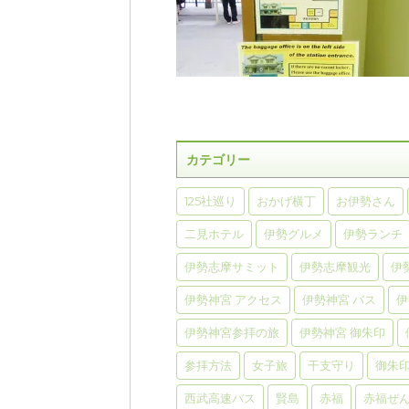
カテゴリー
125社巡り
おかげ横丁
お伊勢さん
二見ホテル
伊勢グルメ
伊勢ランチ
伊勢志摩サミット
伊勢志摩観光
伊
伊勢神宮 アクセス
伊勢神宮 バス
伊
伊勢神宮参拝の旅
伊勢神宮 御朱印
参拝方法
女子旅
干支守り
御朱
西武高速バス
賢島
赤福
赤福ぜ