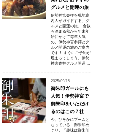
グルメと開運の旅
伊勢神宮参拝を現地案
内人がガイドする、グ
ルメと開運の旅。 食欲
も深まる秋から年末年
始にかけて毎年人気
の、伊勢神宮参拝とグ
ルメ開運の旅のご案内
です！ すぐにご予約が
埋まってしまう、伊勢
神宮参拝グルメ開運 ...
2025/09/18
御朱印ガールにも
人気！伊勢神宮で
御朱印をいただけ
るのはこの７社
今、ひそかにブームと
なっている、御朱印め
ぐり。「趣味は御朱印