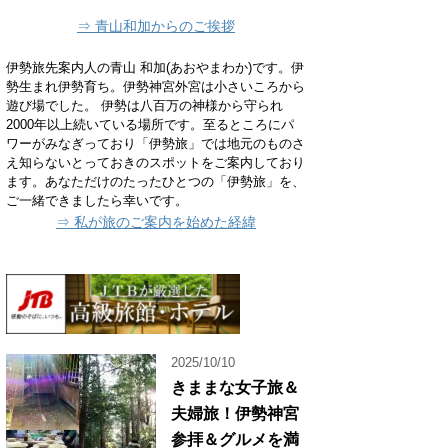
⇒ 青山和加からのご挨拶
伊勢旅先案内人の青山 和加(あおやまわか)です。伊
勢生まれ伊勢育ち。伊勢神宮外宮は小さいころから
遊び場でした。 伊勢は八百万の神様から守られ
2000年以上続いている場所です。至るところにパ
ワーがみなぎっており「伊勢旅」では地元のものさ
え知らないとっておきのスポットをご案内しており
ます。あなただけのたったひとつの「伊勢旅」を、
ご一緒できましたら幸いです。
⇒ 私が旅のご案内を始めた経緯
2025/10/10
きままな女子旅＆
夫婦旅！伊勢神宮
参拝＆グルメを満