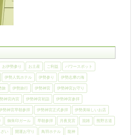
お伊勢参り
お土産
ご利益
パワースポット
伊勢人気ホテル
伊勢参り
伊勢志摩の海
勢旅
伊勢旅行
伊勢神宮
伊勢神宮お守り
勢神宮内宮
伊勢神宮初詣
伊勢神宮参拝
伊勢神宮早朝参拝
伊勢神宮正式参拝
伊勢美味しいお店
印
御朱印ガール
早朝参拝
月夜見宮
混雑
熊野古道
んざい
開運お守り
鳥羽ホテル
龍神