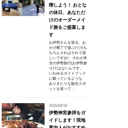
喫しよう！ おとな
の休日、あなただ
けのオーダーメイ
ド旅をご提案しま
す
お伊勢さんを巡る、お
かげ横丁で遊ぶだけ(も
ちろんそれはそれで楽
しいです)が、それが本
当の伊勢旅行(お伊勢参
り)ではないんです。
いわゆるガイドブック
に載っているような、
ありきたりな観光スポ
ットを巡って ...
2025/09/19
伊勢神宮参拝をガ
イドします！現地
案内人がおすすめ