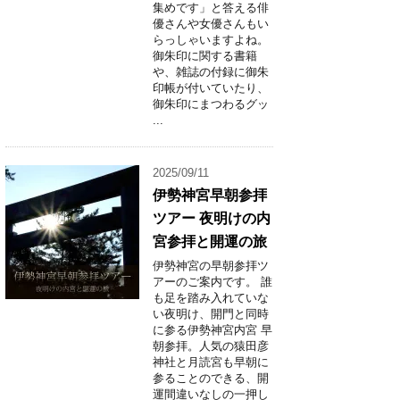
集めです」と答える俳
優さんや女優さんもい
らっしゃいますよね。
御朱印に関する書籍
や、雑誌の付録に御朱
印帳が付いていたり、
御朱印にまつわるグッ
...
2025/09/11
伊勢神宮早朝参拝
ツアー 夜明けの内
宮参拝と開運の旅
伊勢神宮の早朝参拝ツ
アーのご案内です。 誰
も足を踏み入れていな
い夜明け、開門と同時
に参る伊勢神宮内宮 早
朝参拝。人気の猿田彦
神社と月読宮も早朝に
参ることのできる、開
運間違いなしの一押し