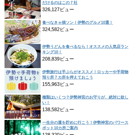
だけるのはこの７社
326,127ビュー
食べなきゃ損ソン！伊勢のグルメ10選！
324,582ビュー
伊勢うどんを食べるなら！オススメの人気店ラン
キング10！
208,839ビュー
伊勢旅行は手ぶらがオススメ！ロッカーや手荷物
預り所７カ所を押えておこう
155,963ビュー
種類はいくつ？伊勢神宮のお守りが、絶対に欲し
い！
138,582ビュー
一生分の運を貯めに行こう！伊勢神宮のパワース
ポット10カ所ご案内
128,320ビュー