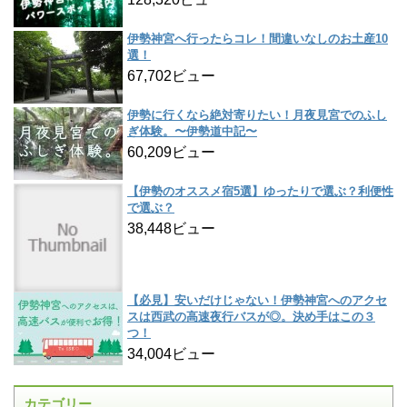
伊勢神宮へ行ったらコレ！間違いなしのお土産10
選！
67,702ビュー
伊勢に行くなら絶対寄りたい！月夜見宮でのふし
ぎ体験。〜伊勢道中記〜
60,209ビュー
【伊勢のオススメ宿5選】ゆったりで選ぶ？利便性
で選ぶ？
38,448ビュー
【必見】安いだけじゃない！伊勢神宮へのアクセ
スは西武の高速夜行バスが◎。決め手はこの３
つ！
34,004ビュー
カテゴリー