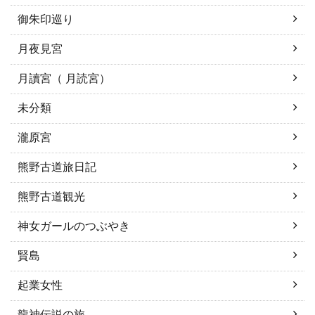
御朱印巡り
月夜見宮
月讀宮（ 月読宮）
未分類
瀧原宮
熊野古道旅日記
熊野古道観光
神女ガールのつぶやき
賢島
起業女性
龍神伝説の旅