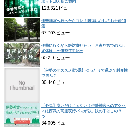
ポット10カ所ご案内
128,321ビュー
伊勢神宮へ行ったらコレ！間違いなしのお土産10
選！
67,703ビュー
伊勢に行くなら絶対寄りたい！月夜見宮でのふし
ぎ体験。〜伊勢道中記〜
60,216ビュー
【伊勢のオススメ宿5選】ゆったりで選ぶ？利便性
で選ぶ？
38,448ビュー
【必見】安いだけじゃない！伊勢神宮へのアクセ
スは西武の高速夜行バスが◎。決め手はこの３
つ！
34,005ビュー