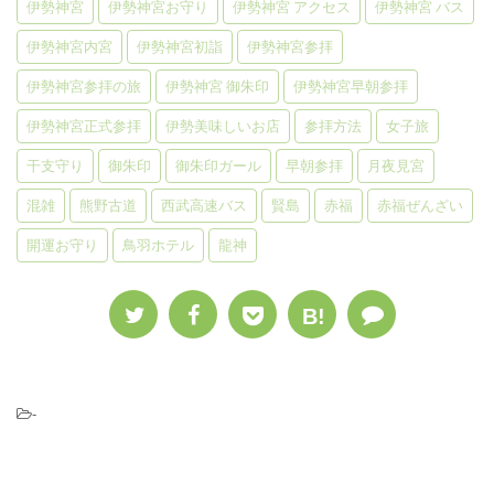
伊勢神宮
伊勢神宮お守り
伊勢神宮 アクセス
伊勢神宮 バス
伊勢神宮内宮
伊勢神宮初詣
伊勢神宮参拝
伊勢神宮参拝の旅
伊勢神宮 御朱印
伊勢神宮早朝参拝
伊勢神宮正式参拝
伊勢美味しいお店
参拝方法
女子旅
干支守り
御朱印
御朱印ガール
早朝参拝
月夜見宮
混雑
熊野古道
西武高速バス
賢島
赤福
赤福ぜんざい
開運お守り
鳥羽ホテル
龍神
B!
-