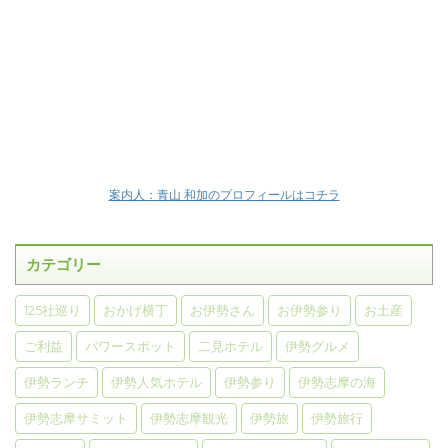
案内人：青山 和加のプロフィールはコチラ
カテゴリー
125社巡り
おかげ横丁
お伊勢さん
お伊勢参り
お土産
ご利益
パワースポット
二見ホテル
伊勢グルメ
伊勢ランチ
伊勢人気ホテル
伊勢参り
伊勢志摩の海
伊勢志摩サミット
伊勢志摩観光
伊勢旅
伊勢旅行