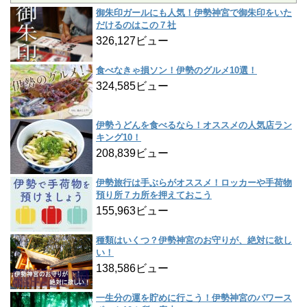
御朱印ガールにも人気！伊勢神宮で御朱印をいた
だけるのはこの７社
326,127ビュー
食べなきゃ損ソン！伊勢のグルメ10選！
324,585ビュー
伊勢うどんを食べるなら！オススメの人気店ラン
キング10！
208,839ビュー
伊勢旅行は手ぶらがオススメ！ロッカーや手荷物
預り所７カ所を押えておこう
155,963ビュー
種類はいくつ？伊勢神宮のお守りが、絶対に欲し
い！
138,586ビュー
一生分の運を貯めに行こう！伊勢神宮のパワース