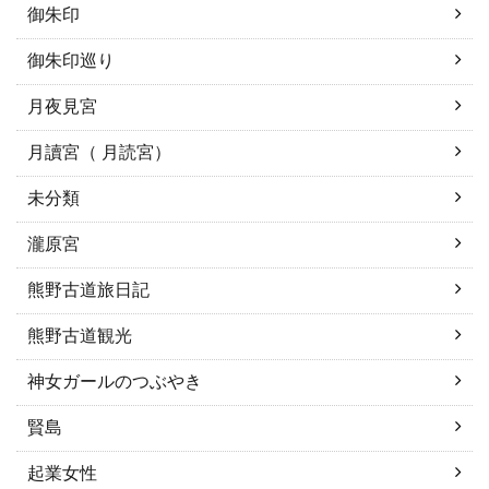
御朱印
御朱印巡り
月夜見宮
月讀宮（ 月読宮）
未分類
瀧原宮
熊野古道旅日記
熊野古道観光
神女ガールのつぶやき
賢島
起業女性