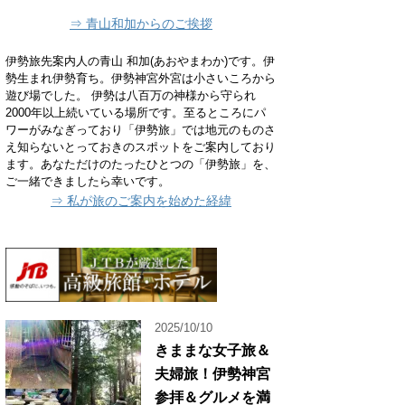
⇒ 青山和加からのご挨拶
伊勢旅先案内人の青山 和加(あおやまわか)です。伊
勢生まれ伊勢育ち。伊勢神宮外宮は小さいころから
遊び場でした。 伊勢は八百万の神様から守られ
2000年以上続いている場所です。至るところにパ
ワーがみなぎっており「伊勢旅」では地元のものさ
え知らないとっておきのスポットをご案内しており
ます。あなただけのたったひとつの「伊勢旅」を、
ご一緒できましたら幸いです。
⇒ 私が旅のご案内を始めた経緯
2025/10/10
きままな女子旅＆
夫婦旅！伊勢神宮
参拝＆グルメを満