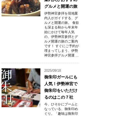
グルメと開運の旅
伊勢神宮参拝を現地案
内人がガイドする、グ
ルメと開運の旅。 食欲
も深まる秋から年末年
始にかけて毎年人気
の、伊勢神宮参拝とグ
ルメ開運の旅のご案内
です！ すぐにご予約が
埋まってしまう、伊勢
神宮参拝グルメ開運 ...
2025/09/18
御朱印ガールにも
人気！伊勢神宮で
御朱印をいただけ
るのはこの７社
今、ひそかにブームと
なっている、御朱印め
ぐり。「趣味は御朱印