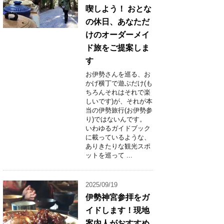
喫しよう！ おとな
の休日、あなただ
けのオーダーメイ
ド旅をご提案しま
す
お伊勢さんを巡る、お
かげ横丁で遊ぶだけ(も
ちろんそれはそれで楽
しいです)が、それが本
当の伊勢旅行(お伊勢参
り)ではないんです。
いわゆるガイドブック
に載っているような、
ありきたりな観光スポ
ットを巡って ...
2025/09/19
伊勢神宮参拝をガ
イドします！現地
案内人がおすすめ