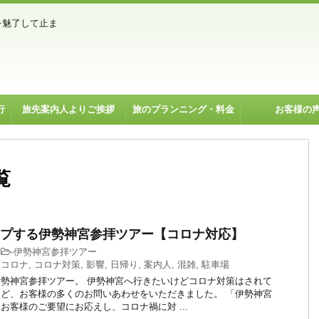
を魅了して止ま
行
旅先案内人よりご挨拶
旅のプランニング・料金
お客様の
覧
プする伊勢神宮参拝ツアー【コロナ対応】
-
伊勢神宮参拝ツアー
,
コロナ
,
コロナ対策
,
影響
,
日帰り
,
案内人
,
混雑
,
駐車場
勢神宮参拝ツアー。 伊勢神宮へ行きたいけどコロナ対策はされて
ど、お客様の多くのお問いあわせをいただきました。 「伊勢神宮
お客様のご要望にお応えし、コロナ禍に対 ...