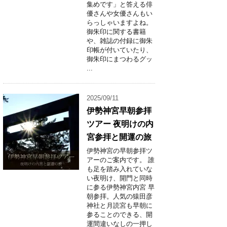
集めです」と答える俳
優さんや女優さんもい
らっしゃいますよね。
御朱印に関する書籍
や、雑誌の付録に御朱
印帳が付いていたり、
御朱印にまつわるグッ
...
2025/09/11
伊勢神宮早朝参拝
ツアー 夜明けの内
宮参拝と開運の旅
伊勢神宮の早朝参拝ツ
アーのご案内です。 誰
も足を踏み入れていな
い夜明け、開門と同時
に参る伊勢神宮内宮 早
朝参拝。人気の猿田彦
神社と月読宮も早朝に
参ることのできる、開
運間違いなしの一押し