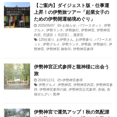
【ご案内】ダイジェスト版・仕事運
上昇！の伊勢旅ツアー「起業女子の
ための伊勢開運秘境めぐり」
2025/05/07
-
お知らせ
,
パワースポット
,
伊勢
グルメ
,
伊勢ランチ
,
伊勢旅行
,
伊勢神宮
,
伊勢神宮
内宮
,
月讀宮（ 月読宮）
,
瀧原宮
125社巡り
,
お伊勢さん
,
お伊勢参り
,
パワースポ
ット
,
伊勢グルメ
,
伊勢ランチ
,
伊勢旅
,
伊勢旅行
,
伊
勢神宮
,
伊勢神宮 御朱印
,
伊勢神宮参拝
伊勢神宮正式参拝と龍神様に出会う
旅
2018/11/11
-
伊勢神宮参拝
伊勢グルメ
,
伊勢神宮
,
伊勢神宮内宮
,
伊勢神宮参
拝
,
伊勢神宮参拝の旅
,
伊勢神宮正式参拝
,
赤福
,
赤
福ぜんざい
,
龍神
伊勢神宮で運気アップ！秋の気配漂