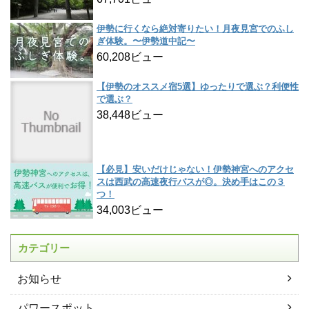
伊勢に行くなら絶対寄りたい！月夜見宮でのふし
ぎ体験。〜伊勢道中記〜
60,208ビュー
【伊勢のオススメ宿5選】ゆったりで選ぶ？利便性
で選ぶ？
38,448ビュー
【必見】安いだけじゃない！伊勢神宮へのアクセ
スは西武の高速夜行バスが◎。決め手はこの３
つ！
34,003ビュー
カテゴリー
お知らせ
パワースポット