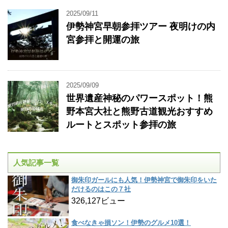
2025/09/11
伊勢神宮早朝参拝ツアー 夜明けの内
宮参拝と開運の旅
2025/09/09
世界遺産神秘のパワースポット！熊
野本宮大社と熊野古道観光おすすめ
ルートとスポット参拝の旅
人気記事一覧
御朱印ガールにも人気！伊勢神宮で御朱印をいた
だけるのはこの７社
326,127ビュー
食べなきゃ損ソン！伊勢のグルメ10選！