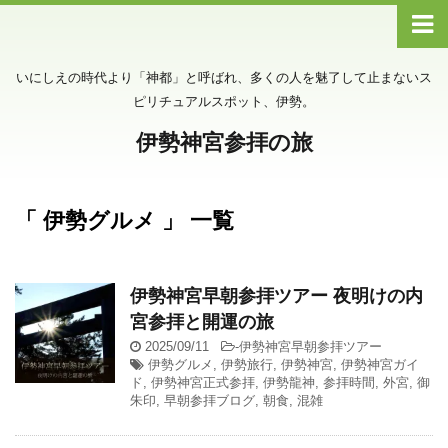
いにしえの時代より「神都」と呼ばれ、多くの人を魅了して止まないス
ピリチュアルスポット、伊勢。
伊勢神宮参拝の旅
「 伊勢グルメ 」 一覧
伊勢神宮早朝参拝ツアー 夜明けの内
宮参拝と開運の旅
2025/09/11
-
伊勢神宮早朝参拝ツアー
伊勢グルメ
,
伊勢旅行
,
伊勢神宮
,
伊勢神宮ガイ
ド
,
伊勢神宮正式参拝
,
伊勢龍神
,
参拝時間
,
外宮
,
御
朱印
,
早朝参拝ブログ
,
朝食
,
混雑