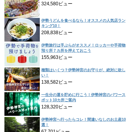
324,580ビュー
伊勢うどんを食べるなら！オススメの人気店ラン
キング10！
208,838ビュー
伊勢旅行は手ぶらがオススメ！ロッカーや手荷物
預り所７カ所を押えておこう
155,963ビュー
種類はいくつ？伊勢神宮のお守りが、絶対に欲し
い！
138,582ビュー
一生分の運を貯めに行こう！伊勢神宮のパワース
ポット10カ所ご案内
128,320ビュー
伊勢神宮へ行ったらコレ！間違いなしのお土産10
選！
67,701ビュー