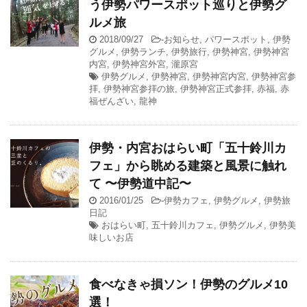
う伊勢パワースポット巡りと伊勢グ
ルメ旅
2018/09/27
-
お知らせ
,
パワースポット
,
伊勢
グルメ
,
伊勢ランチ
,
伊勢旅行
,
伊勢神宮
,
伊勢神宮
内宮
,
伊勢神宮外宮
,
瀧原宮
伊勢グルメ
,
伊勢神宮
,
伊勢神宮内宮
,
伊勢神宮参
拝
,
伊勢神宮参拝の旅
,
伊勢神宮正式参拝
,
赤福
,
赤
福ぜんざい
,
龍神
伊勢・内宮おはらい町「五十鈴川カ
フェ」から眺める建築と風景に触れ
て 〜伊勢道中記〜
2016/01/25
-
伊勢カフェ
,
伊勢グルメ
,
伊勢旅
日記
おはらい町
,
五十鈴川カフェ
,
伊勢グルメ
,
伊勢美
味しいお店
食べなきゃ損ソン！伊勢のグルメ10
選！