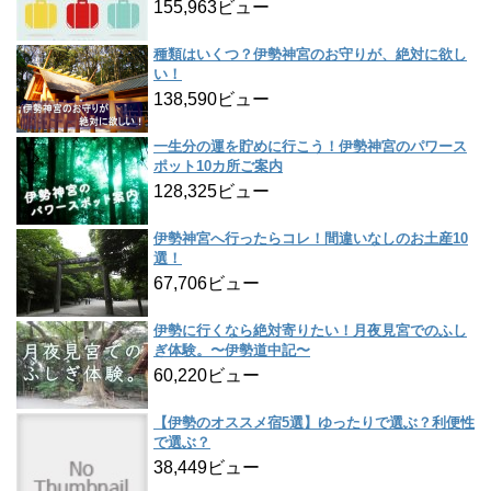
155,963ビュー
種類はいくつ？伊勢神宮のお守りが、絶対に欲し
い！
138,590ビュー
一生分の運を貯めに行こう！伊勢神宮のパワース
ポット10カ所ご案内
128,325ビュー
伊勢神宮へ行ったらコレ！間違いなしのお土産10
選！
67,706ビュー
伊勢に行くなら絶対寄りたい！月夜見宮でのふし
ぎ体験。〜伊勢道中記〜
60,220ビュー
【伊勢のオススメ宿5選】ゆったりで選ぶ？利便性
で選ぶ？
38,449ビュー