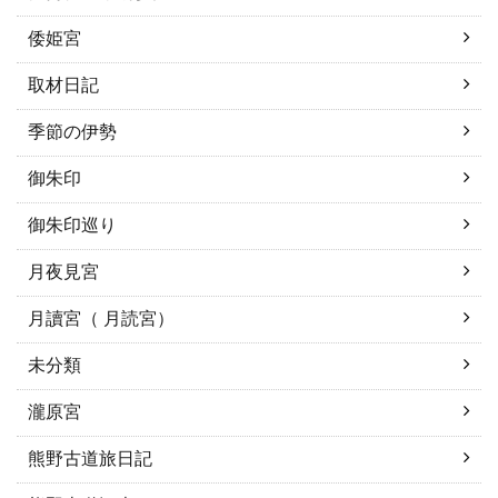
倭姫宮
取材日記
季節の伊勢
御朱印
御朱印巡り
月夜見宮
月讀宮（ 月読宮）
未分類
瀧原宮
熊野古道旅日記