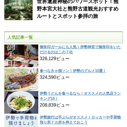
世界遺産神秘のパワースポット！熊
野本宮大社と熊野古道観光おすすめ
ルートとスポット参拝の旅
人気記事一覧
御朱印ガールにも人気！伊勢神宮で御朱印をいた
だけるのはこの７社
326,129ビュー
食べなきゃ損ソン！伊勢のグルメ10選！
324,590ビュー
伊勢うどんを食べるなら！オススメの人気店ラン
キング10！
208,839ビュー
伊勢旅行は手ぶらがオススメ！ロッカーや手荷物
預り所７カ所を押えておこう