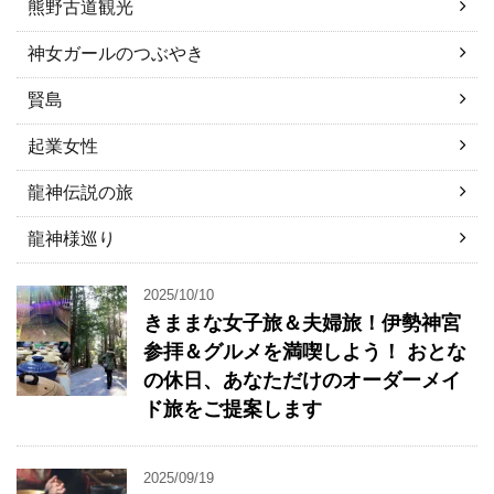
熊野古道観光
神女ガールのつぶやき
賢島
起業女性
龍神伝説の旅
龍神様巡り
2025/10/10
きままな女子旅＆夫婦旅！伊勢神宮
参拝＆グルメを満喫しよう！ おとな
の休日、あなただけのオーダーメイ
ド旅をご提案します
2025/09/19