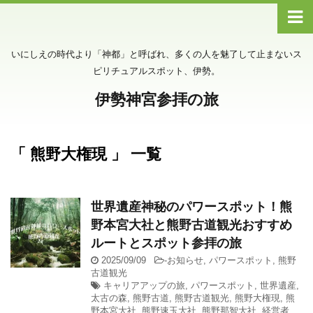
いにしえの時代より「神都」と呼ばれ、多くの人を魅了して止まないス
ピリチュアルスポット、伊勢。
伊勢神宮参拝の旅
「 熊野大権現 」 一覧
世界遺産神秘のパワースポット！熊
野本宮大社と熊野古道観光おすすめ
ルートとスポット参拝の旅
2025/09/09
-
お知らせ
,
パワースポット
,
熊野
古道観光
キャリアアップの旅
,
パワースポット
,
世界遺産
,
太古の森
,
熊野古道
,
熊野古道観光
,
熊野大権現
,
熊
野本宮大社
,
熊野速玉大社
,
熊野那智大社
,
経営者
,