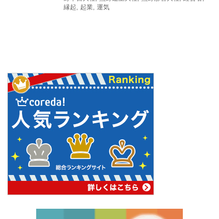
縁起
,
起業
,
運気