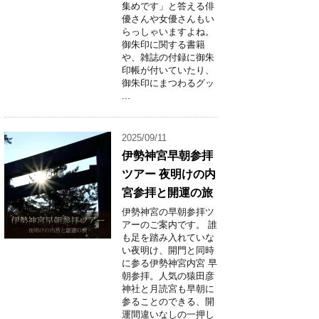
集めです」と答える俳
優さんや女優さんもい
らっしゃいますよね。
御朱印に関する書籍
や、雑誌の付録に御朱
印帳が付いていたり、
御朱印にまつわるグッ
...
2025/09/11
伊勢神宮早朝参拝
ツアー 夜明けの内
宮参拝と開運の旅
伊勢神宮の早朝参拝ツ
アーのご案内です。 誰
も足を踏み入れていな
い夜明け、開門と同時
に参る伊勢神宮内宮 早
朝参拝。人気の猿田彦
神社と月読宮も早朝に
参ることのできる、開
運間違いなしの一押し