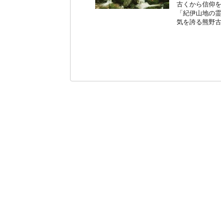
古くから信仰を
「紀伊山地の霊
気を誇る熊野古