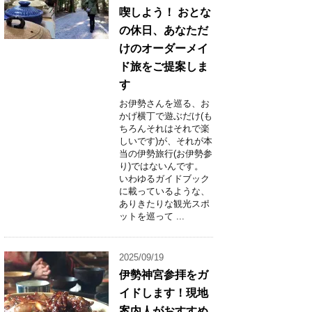
喫しよう！ おとな
の休日、あなただ
けのオーダーメイ
ド旅をご提案しま
す
お伊勢さんを巡る、お
かげ横丁で遊ぶだけ(も
ちろんそれはそれで楽
しいです)が、それが本
当の伊勢旅行(お伊勢参
り)ではないんです。
いわゆるガイドブック
に載っているような、
ありきたりな観光スポ
ットを巡って ...
2025/09/19
伊勢神宮参拝をガ
イドします！現地
案内人がおすすめ