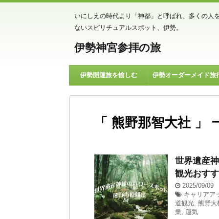
いにしえの時代より「神都」と呼ばれ、多くの人
ないスピリチュアルスポット、伊勢。
伊勢神宮参拝の旅
伊勢開運旅を愉しむ
伊勢オーダーメイド旅
「 熊野那智大社 」 
世界遺産神
観光おすす
2025/09/09
キャリアア
道観光
,
熊野大
業
,
運気