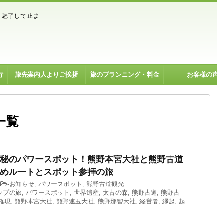
を魅了して止ま
行
旅先案内人よりご挨拶
旅のプランニング・料金
お客様の
一覧
秘のパワースポット！熊野本宮大社と熊野古道
めルートとスポット参拝の旅
-
お知らせ
,
パワースポット
,
熊野古道観光
ップの旅
,
パワースポット
,
世界遺産
,
太古の森
,
熊野古道
,
熊野古
権現
,
熊野本宮大社
,
熊野速玉大社
,
熊野那智大社
,
経営者
,
縁起
,
起