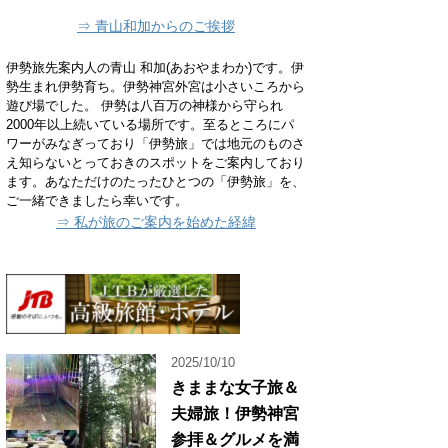
⇒ 青山和加からのご挨拶
伊勢旅先案内人の青山 和加(あおやまわか)です。伊
勢生まれ伊勢育ち。伊勢神宮外宮は小さいころから
遊び場でした。 伊勢は八百万の神様から守られ
2000年以上続いている場所です。至るところにパ
ワーがみなぎっており「伊勢旅」では地元のものさ
え知らないとっておきのスポットをご案内しており
ます。あなただけのたったひとつの「伊勢旅」を、
ご一緒できましたら幸いです。
⇒ 私が旅のご案内を始めた経緯
2025/10/10
きままな女子旅＆
夫婦旅！伊勢神宮
参拝＆グルメを満