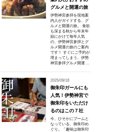
グルメと開運の旅
伊勢神宮参拝を現地案
内人がガイドする、グ
ルメと開運の旅。 食欲
も深まる秋から年末年
始にかけて毎年人気
の、伊勢神宮参拝とグ
ルメ開運の旅のご案内
です！ すぐにご予約が
埋まってしまう、伊勢
神宮参拝グルメ開運 ...
2025/09/18
御朱印ガールにも
人気！伊勢神宮で
御朱印をいただけ
るのはこの７社
今、ひそかにブームと
なっている、御朱印め
ぐり。「趣味は御朱印