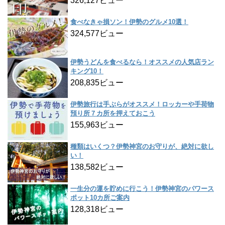
326,127ビュー
食べなきゃ損ソン！伊勢のグルメ10選！
324,577ビュー
伊勢うどんを食べるなら！オススメの人気店ラン
キング10！
208,835ビュー
伊勢旅行は手ぶらがオススメ！ロッカーや手荷物
預り所７カ所を押えておこう
155,963ビュー
種類はいくつ？伊勢神宮のお守りが、絶対に欲し
い！
138,582ビュー
一生分の運を貯めに行こう！伊勢神宮のパワース
ポット10カ所ご案内
128,318ビュー