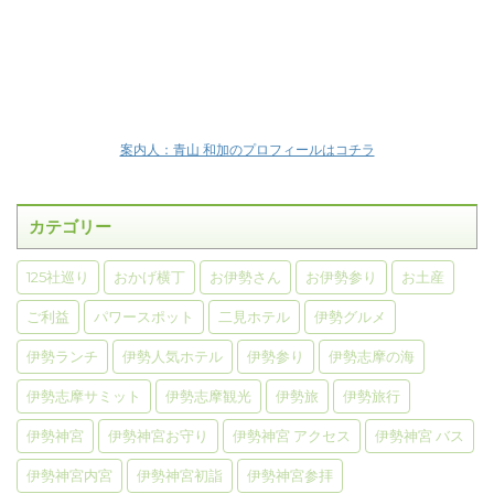
案内人：青山 和加のプロフィールはコチラ
カテゴリー
125社巡り
おかげ横丁
お伊勢さん
お伊勢参り
お土産
ご利益
パワースポット
二見ホテル
伊勢グルメ
伊勢ランチ
伊勢人気ホテル
伊勢参り
伊勢志摩の海
伊勢志摩サミット
伊勢志摩観光
伊勢旅
伊勢旅行
伊勢神宮
伊勢神宮お守り
伊勢神宮 アクセス
伊勢神宮 バス
伊勢神宮内宮
伊勢神宮初詣
伊勢神宮参拝