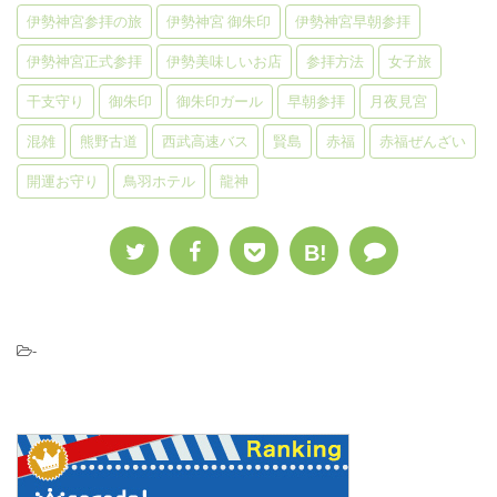
伊勢神宮参拝の旅
伊勢神宮 御朱印
伊勢神宮早朝参拝
伊勢神宮正式参拝
伊勢美味しいお店
参拝方法
女子旅
干支守り
御朱印
御朱印ガール
早朝参拝
月夜見宮
混雑
熊野古道
西武高速バス
賢島
赤福
赤福ぜんざい
開運お守り
鳥羽ホテル
龍神
B!
-