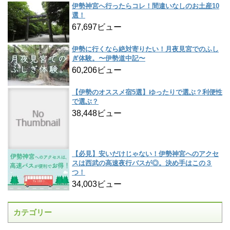
伊勢神宮へ行ったらコレ！間違いなしのお土産10
選！
67,697ビュー
伊勢に行くなら絶対寄りたい！月夜見宮でのふし
ぎ体験。〜伊勢道中記〜
60,206ビュー
【伊勢のオススメ宿5選】ゆったりで選ぶ？利便性
で選ぶ？
38,448ビュー
【必見】安いだけじゃない！伊勢神宮へのアクセ
スは西武の高速夜行バスが◎。決め手はこの３
つ！
34,003ビュー
カテゴリー