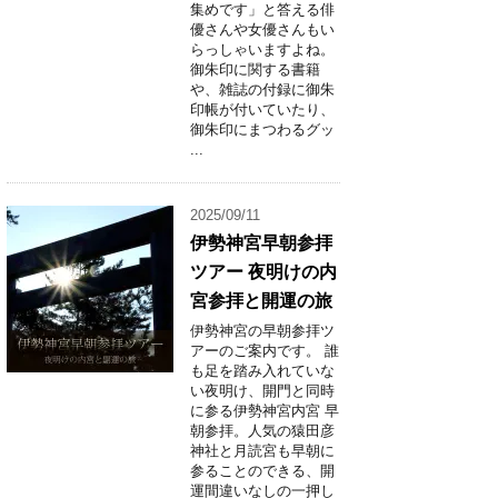
集めです」と答える俳
優さんや女優さんもい
らっしゃいますよね。
御朱印に関する書籍
や、雑誌の付録に御朱
印帳が付いていたり、
御朱印にまつわるグッ
...
2025/09/11
伊勢神宮早朝参拝
ツアー 夜明けの内
宮参拝と開運の旅
伊勢神宮の早朝参拝ツ
アーのご案内です。 誰
も足を踏み入れていな
い夜明け、開門と同時
に参る伊勢神宮内宮 早
朝参拝。人気の猿田彦
神社と月読宮も早朝に
参ることのできる、開
運間違いなしの一押し