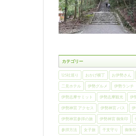
カテゴリー
125社巡り
おかげ横丁
お伊勢さん
二見ホテル
伊勢グルメ
伊勢ランチ
伊勢志摩サミット
伊勢志摩観光
伊
伊勢神宮 アクセス
伊勢神宮 バス
伊
伊勢神宮参拝の旅
伊勢神宮 御朱印
参拝方法
女子旅
干支守り
御朱