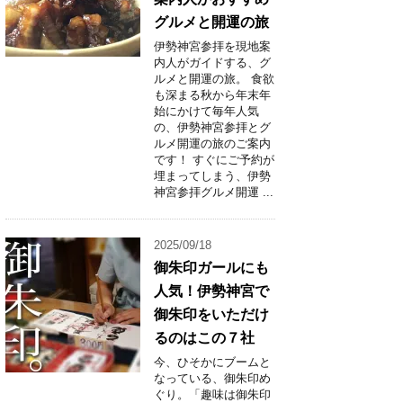
グルメと開運の旅
伊勢神宮参拝を現地案
内人がガイドする、グ
ルメと開運の旅。 食欲
も深まる秋から年末年
始にかけて毎年人気
の、伊勢神宮参拝とグ
ルメ開運の旅のご案内
です！ すぐにご予約が
埋まってしまう、伊勢
神宮参拝グルメ開運 ...
2025/09/18
御朱印ガールにも
人気！伊勢神宮で
御朱印をいただけ
るのはこの７社
今、ひそかにブームと
なっている、御朱印め
ぐり。「趣味は御朱印