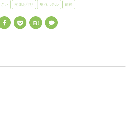
んざい
開運お守り
鳥羽ホテル
龍神
B!