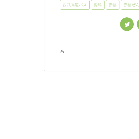
西武高速バス
賢島
赤福
赤福ぜ
-