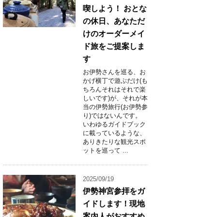
喫しよう！ おとな
の休日、あなただ
けのオーダーメイ
ド旅をご提案しま
す
お伊勢さんを巡る、お
かげ横丁で遊ぶだけ(も
ちろんそれはそれで楽
しいです)が、それが本
当の伊勢旅行(お伊勢参
り)ではないんです。
いわゆるガイドブック
に載っているような、
ありきたりな観光スポ
ットを巡って ...
2025/09/19
伊勢神宮参拝をガ
イドします！現地
案内人がおすすめ