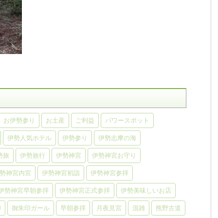
お伊勢参り
お土産
ご利益
パワースポット
伊勢人気ホテル
伊勢参り
伊勢志摩の海
勢旅
伊勢旅行
伊勢神宮
伊勢神宮お守り
勢神宮内宮
伊勢神宮初詣
伊勢神宮参拝
伊勢神宮早朝参拝
伊勢神宮正式参拝
伊勢美味しいお店
印
御朱印ガール
早朝参拝
月夜見宮
混雑
熊野古道