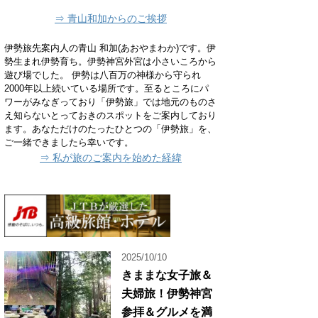
⇒ 青山和加からのご挨拶
伊勢旅先案内人の青山 和加(あおやまわか)です。伊
勢生まれ伊勢育ち。伊勢神宮外宮は小さいころから
遊び場でした。 伊勢は八百万の神様から守られ
2000年以上続いている場所です。至るところにパ
ワーがみなぎっており「伊勢旅」では地元のものさ
え知らないとっておきのスポットをご案内しており
ます。あなただけのたったひとつの「伊勢旅」を、
ご一緒できましたら幸いです。
⇒ 私が旅のご案内を始めた経緯
2025/10/10
きままな女子旅＆
夫婦旅！伊勢神宮
参拝＆グルメを満