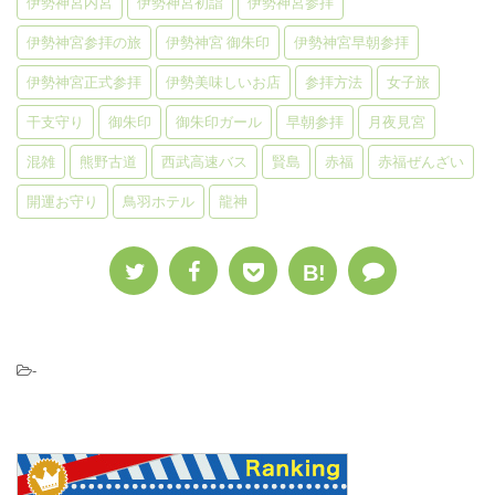
伊勢神宮内宮
伊勢神宮初詣
伊勢神宮参拝
伊勢神宮参拝の旅
伊勢神宮 御朱印
伊勢神宮早朝参拝
伊勢神宮正式参拝
伊勢美味しいお店
参拝方法
女子旅
干支守り
御朱印
御朱印ガール
早朝参拝
月夜見宮
混雑
熊野古道
西武高速バス
賢島
赤福
赤福ぜんざい
開運お守り
鳥羽ホテル
龍神
B!
-