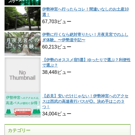
伊勢神宮へ行ったらコレ！間違いなしのお土産10
選！
67,703ビュー
伊勢に行くなら絶対寄りたい！月夜見宮でのふし
ぎ体験。〜伊勢道中記〜
60,213ビュー
【伊勢のオススメ宿5選】ゆったりで選ぶ？利便性
で選ぶ？
38,448ビュー
【必見】安いだけじゃない！伊勢神宮へのアクセ
スは西武の高速夜行バスが◎。決め手はこの３
つ！
34,004ビュー
カテゴリー