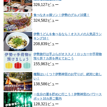
326,127ビュー
食べなきゃ損ソン！伊勢のグルメ10選！
324,582ビュー
伊勢うどんを食べるなら！オススメの人気店ラン
キング10！
208,839ビュー
伊勢旅行は手ぶらがオススメ！ロッカーや手荷物
預り所７カ所を押えておこう
155,963ビュー
種類はいくつ？伊勢神宮のお守りが、絶対に欲し
い！
138,586ビュー
一生分の運を貯めに行こう！伊勢神宮のパワース
ポット10カ所ご案内
128,321ビュー