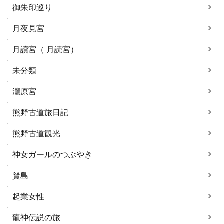
御朱印巡り
月夜見宮
月讀宮（ 月読宮）
未分類
瀧原宮
熊野古道旅日記
熊野古道観光
神女ガールのつぶやき
賢島
起業女性
龍神伝説の旅