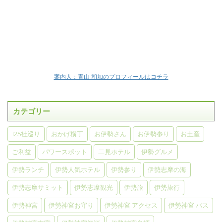
案内人：青山 和加のプロフィールはコチラ
カテゴリー
125社巡り
おかげ横丁
お伊勢さん
お伊勢参り
お土産
ご利益
パワースポット
二見ホテル
伊勢グルメ
伊勢ランチ
伊勢人気ホテル
伊勢参り
伊勢志摩の海
伊勢志摩サミット
伊勢志摩観光
伊勢旅
伊勢旅行
伊勢神宮
伊勢神宮お守り
伊勢神宮 アクセス
伊勢神宮 バス