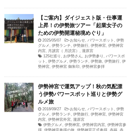
【ご案内】ダイジェスト版・仕事運
上昇！の伊勢旅ツアー「起業女子の
ための伊勢開運秘境めぐり」
2025/05/07
-
お知らせ
,
パワースポット
,
伊勢
グルメ
,
伊勢ランチ
,
伊勢旅行
,
伊勢神宮
,
伊勢神宮
内宮
,
月讀宮（ 月読宮）
,
瀧原宮
125社巡り
,
お伊勢さん
,
お伊勢参り
,
パワースポ
ット
,
伊勢グルメ
,
伊勢ランチ
,
伊勢旅
,
伊勢旅行
,
伊
勢神宮
,
伊勢神宮 御朱印
,
伊勢神宮参拝
伊勢神宮で運気アップ！秋の気配漂
う伊勢パワースポット巡りと伊勢グ
ルメ旅
2018/09/27
-
お知らせ
,
パワースポット
,
伊勢
グルメ
,
伊勢ランチ
,
伊勢旅行
,
伊勢神宮
,
伊勢神宮
内宮
,
伊勢神宮外宮
,
瀧原宮
伊勢グルメ
,
伊勢神宮
,
伊勢神宮内宮
,
伊勢神宮参
拝
,
伊勢神宮参拝の旅
,
伊勢神宮正式参拝
,
赤福
,
赤