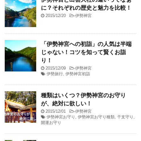
に？それぞれの歴史と魅力を比較！
2015/12/20
-
伊勢神宮
「伊勢神宮への初詣」の人気は半端
じゃない！コツを知って賢くお詣
り！
2015/12/09
-
伊勢神宮
伊勢旅行
,
伊勢神宮初詣
種類はいくつ？伊勢神宮のお守り
が、絶対に欲しい！
2015/12/01
-
伊勢神宮
伊勢神宮お守り
,
伊勢神宮お守り種類
,
干支守り
,
開運お守り