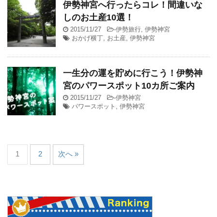
伊勢神宮へ行ったらコレ！間違いな
しのお土産10選！
2015/11/27
-
伊勢旅行
,
伊勢神宮
おかげ横丁
,
お土産
,
伊勢神宮
一生分の運を貯めに行こう！伊勢神
宮のパワースポット10カ所ご案内
2015/11/27
-
伊勢神宮
パワースポット
,
伊勢神宮
1
2
次へ »