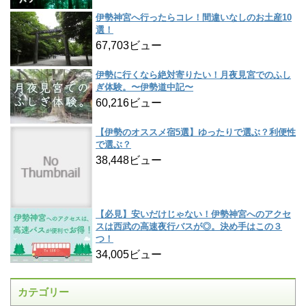
伊勢神宮へ行ったらコレ！間違いなしのお土産10
選！
67,703ビュー
伊勢に行くなら絶対寄りたい！月夜見宮でのふし
ぎ体験。〜伊勢道中記〜
60,216ビュー
【伊勢のオススメ宿5選】ゆったりで選ぶ？利便性
で選ぶ？
38,448ビュー
【必見】安いだけじゃない！伊勢神宮へのアクセ
スは西武の高速夜行バスが◎。決め手はこの３
つ！
34,005ビュー
カテゴリー