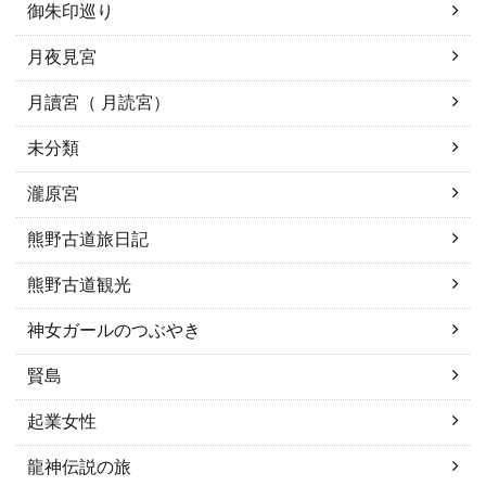
御朱印巡り
月夜見宮
月讀宮（ 月読宮）
未分類
瀧原宮
熊野古道旅日記
熊野古道観光
神女ガールのつぶやき
賢島
起業女性
龍神伝説の旅