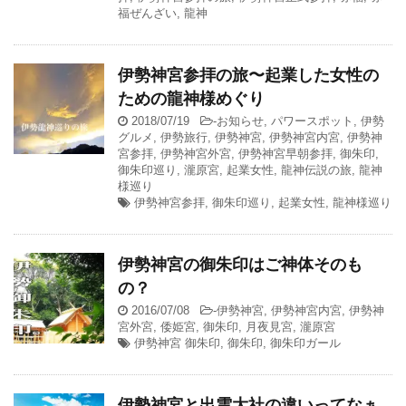
福ぜんざい
,
龍神
伊勢神宮参拝の旅〜起業した女性の
ための龍神様めぐり
2018/07/19
-
お知らせ
,
パワースポット
,
伊勢
グルメ
,
伊勢旅行
,
伊勢神宮
,
伊勢神宮内宮
,
伊勢神
宮参拝
,
伊勢神宮外宮
,
伊勢神宮早朝参拝
,
御朱印
,
御朱印巡り
,
瀧原宮
,
起業女性
,
龍神伝説の旅
,
龍神
様巡り
伊勢神宮参拝
,
御朱印巡り
,
起業女性
,
龍神様巡り
伊勢神宮の御朱印はご神体そのも
の？
2016/07/08
-
伊勢神宮
,
伊勢神宮内宮
,
伊勢神
宮外宮
,
倭姫宮
,
御朱印
,
月夜見宮
,
瀧原宮
伊勢神宮 御朱印
,
御朱印
,
御朱印ガール
伊勢神宮と出雲大社の違いってなぁ