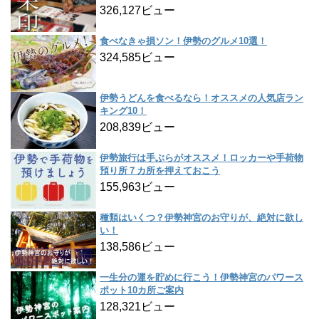
326,127ビュー
食べなきゃ損ソン！伊勢のグルメ10選！
324,585ビュー
伊勢うどんを食べるなら！オススメの人気店ラン
キング10！
208,839ビュー
伊勢旅行は手ぶらがオススメ！ロッカーや手荷物
預り所７カ所を押えておこう
155,963ビュー
種類はいくつ？伊勢神宮のお守りが、絶対に欲し
い！
138,586ビュー
一生分の運を貯めに行こう！伊勢神宮のパワース
ポット10カ所ご案内
128,321ビュー