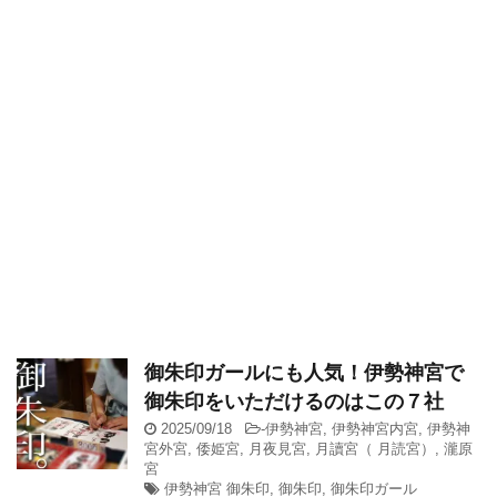
御朱印ガールにも人気！伊勢神宮で
御朱印をいただけるのはこの７社
2025/09/18
-
伊勢神宮
,
伊勢神宮内宮
,
伊勢神
宮外宮
,
倭姫宮
,
月夜見宮
,
月讀宮（ 月読宮）
,
瀧原
宮
伊勢神宮 御朱印
,
御朱印
,
御朱印ガール