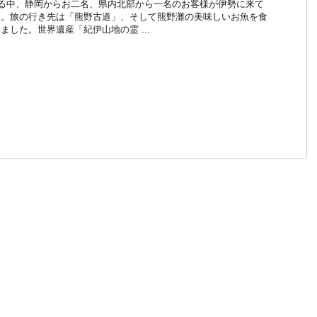
る中、静岡からお二名、県内北部から一名のお客様が伊勢に来て
た。旅の行き先は「熊野古道」、そして熊野灘の美味しいお魚を食
ました。世界遺産「紀伊山地の霊 ...