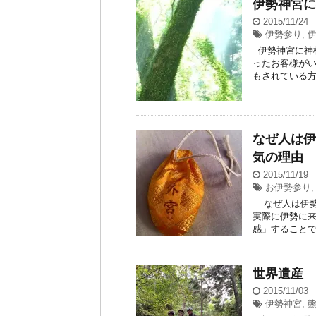
伊勢神宮に
2015/11/24
伊勢参り
,
伊勢神宮に神
ったお客様が
もされている方でし
なぜ人は伊
気の理由
2015/11/19
お伊勢参り
なぜ人は伊勢
実際に伊勢に来
感」することで伊
世界遺産 
2015/11/03
伊勢神宮
,