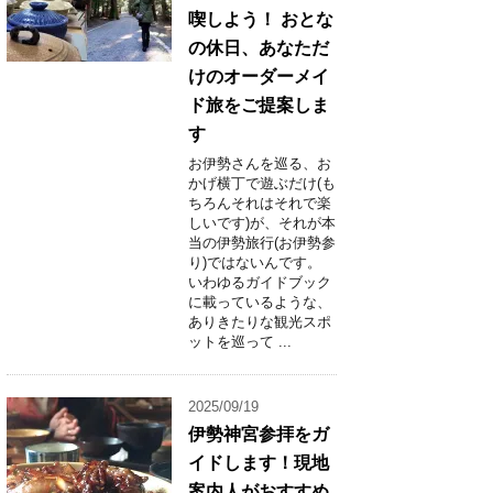
喫しよう！ おとな
の休日、あなただ
けのオーダーメイ
ド旅をご提案しま
す
お伊勢さんを巡る、お
かげ横丁で遊ぶだけ(も
ちろんそれはそれで楽
しいです)が、それが本
当の伊勢旅行(お伊勢参
り)ではないんです。
いわゆるガイドブック
に載っているような、
ありきたりな観光スポ
ットを巡って ...
2025/09/19
伊勢神宮参拝をガ
イドします！現地
案内人がおすすめ