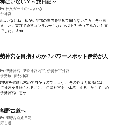
神はいない？～旅日記～
-
神女ガールのつぶやき
伊勢神宮
様はいないね 私が伊勢旅の案内を初めて間もないころ、そう言
いました。東京で経営コンサルをしながらスピリチュアルなお仕事
た。 &nb ...
勢神宮を目指すのか？パワースポット伊勢が人
-
伊勢神宮
,
伊勢神宮内宮
,
伊勢神宮外宮
,
伊勢旅
,
伊勢神宮
神宮を敬愛し求めて向かうのでしょう。 その答えを知るには、
て神宮を参拝されること。 伊勢神宮を「体感」する、そして「心
勢神宮に惹か ...
熊野古道へ
-
熊野古道旅日記
熊野古道