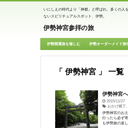
いにしえの時代より「神都」と呼ばれ、多くの人
ないスピリチュアルスポット、伊勢。
伊勢神宮参拝の旅
伊勢開運旅を愉しむ
伊勢オーダーメイド旅
「 伊勢神宮 」 一覧
伊勢神宮へ
2015/11/27
おかげ横丁
伊勢神宮のお土
行ったら必ず
も伊勢旅の楽し