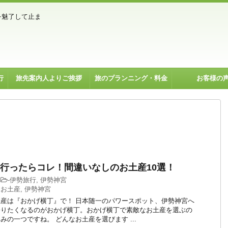
を魅了して止ま
行
旅先案内人よりご挨拶
旅のプランニング・料金
お客様の
行ったらコレ！間違いなしのお土産10選！
-
伊勢旅行
,
伊勢神宮
,
お土産
,
伊勢神宮
産は『おかげ横丁』で！ 日本随一のパワースポット、伊勢神宮へ
寄りたくなるのがおかげ横丁。おかげ横丁で素敵なお土産を選ぶの
みの一つですね。 どんなお土産を選びます ...