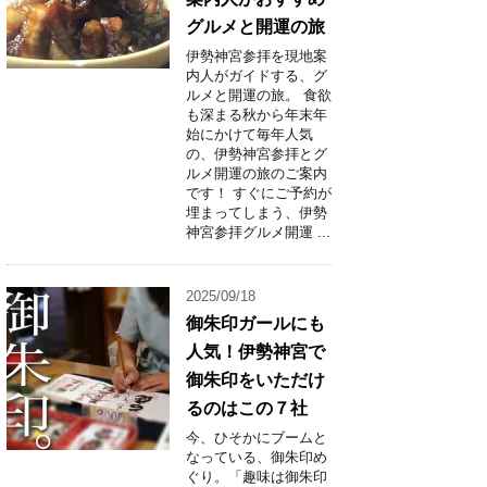
グルメと開運の旅
伊勢神宮参拝を現地案
内人がガイドする、グ
ルメと開運の旅。 食欲
も深まる秋から年末年
始にかけて毎年人気
の、伊勢神宮参拝とグ
ルメ開運の旅のご案内
です！ すぐにご予約が
埋まってしまう、伊勢
神宮参拝グルメ開運 ...
2025/09/18
御朱印ガールにも
人気！伊勢神宮で
御朱印をいただけ
るのはこの７社
今、ひそかにブームと
なっている、御朱印め
ぐり。「趣味は御朱印