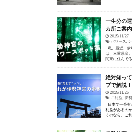
一生分の運
カ所ご案内
2015/11/27
パワースポ
私、最近、伊
は、三重県産
関東に住んでる
絶対知って
プで解説！
2015/11/26
ご利益
,
伊
日本で一番有
利益があるのか
くのなら、ご利益