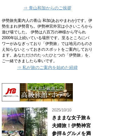
⇒ 青山和加からのご挨拶
伊勢旅先案内人の青山 和加(あおやまわか)です。伊
勢生まれ伊勢育ち。伊勢神宮外宮は小さいころから
遊び場でした。 伊勢は八百万の神様から守られ
2000年以上続いている場所です。至るところにパ
ワーがみなぎっており「伊勢旅」では地元のものさ
え知らないとっておきのスポットをご案内しており
ます。あなただけのたったひとつの「伊勢旅」を、
ご一緒できましたら幸いです。
⇒ 私が旅のご案内を始めた経緯
2025/10/10
きままな女子旅＆
夫婦旅！伊勢神宮
参拝＆グルメを満