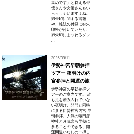
集めです」と答える俳
優さんや女優さんもい
らっしゃいますよね。
御朱印に関する書籍
や、雑誌の付録に御朱
印帳が付いていたり、
御朱印にまつわるグッ
...
2025/09/11
伊勢神宮早朝参拝
ツアー 夜明けの内
宮参拝と開運の旅
伊勢神宮の早朝参拝ツ
アーのご案内です。 誰
も足を踏み入れていな
い夜明け、開門と同時
に参る伊勢神宮内宮 早
朝参拝。人気の猿田彦
神社と月読宮も早朝に
参ることのできる、開
運間違いなしの一押し