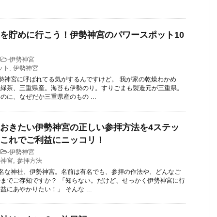
を貯めに行こう！伊勢神宮のパワースポット10
-
伊勢神宮
ット
,
伊勢神宮
勢神宮に呼ばれてる気がするんですけど。 我が家の乾燥わかめ
。緑茶、三重県産。海苔も伊勢のり。すりごまも製造元が三重県。
のに、なぜだか三重県産のもの ...
おきたい伊勢神宮の正しい参拝方法を4ステッ
これでご利益にニッコリ！
-
伊勢神宮
勢神宮
,
参拝方法
名な神社、伊勢神宮。名前は有名でも、参拝の作法や、どんなご
までご存知ですか？ 「知らない。だけど、せっかく伊勢神宮に行
にあやかりたい！」 そんな ...